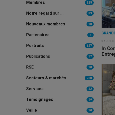
Membres
325
Notre regard sur ...
83
Nouveaux membres
10
GRAND
Partenaires
8
07 JUILL
Portraits
127
In Co
Entre
Publications
17
RSE
10
Secteurs & marchés
258
Services
32
Témoignages
19
Veille
10