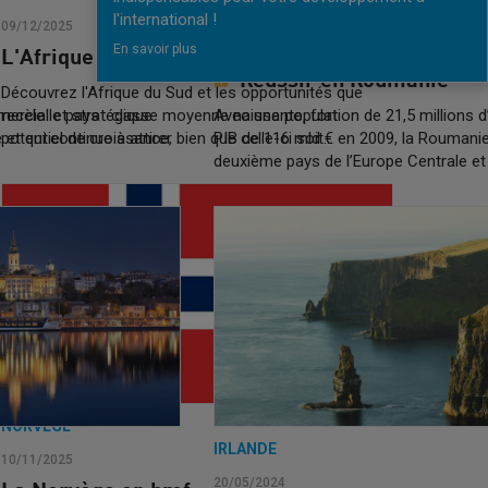
ROUMANIE
l'international !
09/12/2025
En savoir plus
30/05/2024
L'Afrique du Sud en bref
Réussir en Roumanie
Découvrez l'Afrique du Sud et les opportunités que
mercial et stratégique
recèle le pays : classe moyenne naissante, fort
Avec une population de 21,5 millions d
et qui continue à attirer
potentiel de croissance, bien que celle-ci soit…
PIB de 116 mld € en 2009, la Roumanie
deuxième pays de l’Europe Centrale et 
NORVÈGE
IRLANDE
10/11/2025
20/05/2024