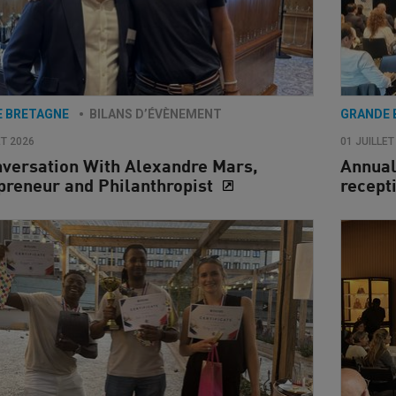
E BRETAGNE
BILANS D’ÉVÈNEMENT
GRANDE 
ET 2026
01 JUILLET
nversation With Alexandre Mars,
Annual
preneur and Philanthropist
recept