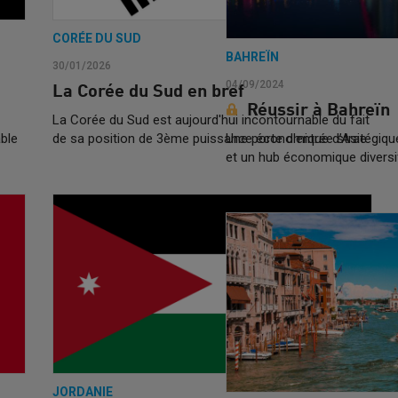
CORÉE DU SUD
BAHREÏN
30/01/2026
04/09/2024
La Corée du Sud en bref
Réussir à Bahreïn
La Corée du Sud est aujourd'hui incontournable du fait
able
de sa position de 3ème puissance économique d’Asie.
Une porte d'entrée stratégiq
et un hub économique diversi
JORDANIE