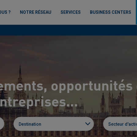
OUS ?
NOTRE RÉSEAU
SERVICES
BUSINESS CENTERS
ements, opportunités 
treprises...
Destination
Secteur d'activ