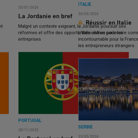
ITALIE
20/01/2026
30/05/2024
La Jordanie en bref
Réussir en Italie
nt
Malgré un contexte exigeant, la Jordanie poursuit ses
réformes et offre des opportunités ciblées pour les
L'Italie est un partenaire com
entreprises
incontournable pour la France 
les entrepreneurs étrangers.
PORTUGAL
SERBIE
28/11/2025
23/05/2024