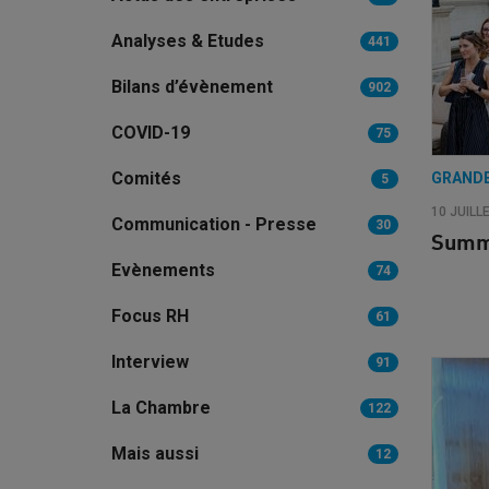
Analyses & Etudes
441
Bilans d’évènement
902
COVID-19
75
Comités
GRAND
5
10 JUILL
Communication - Presse
30
Summ
Evènements
74
Focus RH
61
Interview
91
La Chambre
122
Mais aussi
12