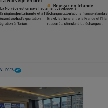
La Norvège en bref
Réussir en Irlande
La Norvège est un pays hautement développé, à
la région des balkans
l'industrie performante et à l'économie ouverte,
Échanges et relations franco-irlandais
 désormais toute son
tournée vers l'exportation.
Brexit, les liens entre la France et l'Irl
égration à l'Union…
resserrés, stimulant les échanges…
IVILÈGES
47