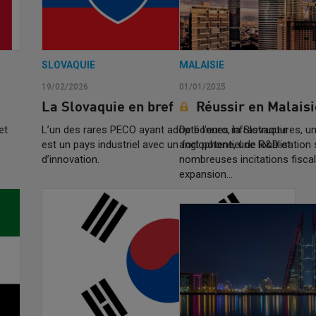
SLOVAQUIE
MALAISIE
19/02/2026
01/01/2025
La Slovaquie en bref
Réussir en Malaisi
et
L’un des rares PECO ayant adopté l’euro, la Slovaquie
De bonnes infrastructures, 
est un pays industriel avec un fort potentiel de R&D et
anglophone, une localisation 
d’innovation.
nombreuses incitations fisca
expansion...