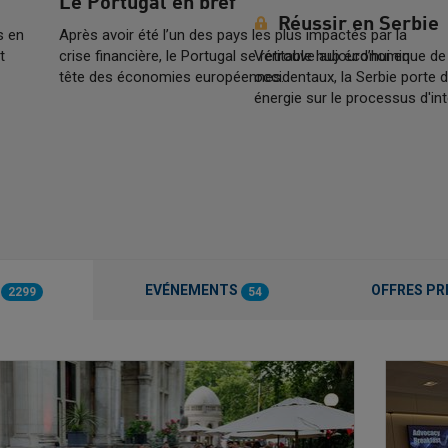
Le Portugal en bref
Réussir en Serbie
s en
Après avoir été l’un des pays les plus impactés par la
t
crise financière, le Portugal se retrouve aujourd’hui en
Véritable hub économique de 
tête des économies européennes.
occidentaux, la Serbie porte
énergie sur le processus d'int
S
EVÉNEMENTS
OFFRES PR
2299
54