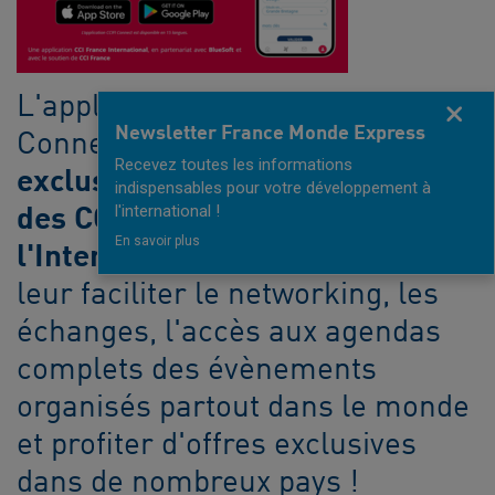
L'application mobile CCIFI
Fermer
Newsletter France Monde Express
Connect,
réservée
Recevez toutes les informations
exclusivement aux membres
indispensables pour votre développement à
l'international !
des CCI Françaises à
En savoir plus
l'International
a été conçue pour
leur faciliter le networking, les
échanges, l'accès aux agendas
complets des évènements
organisés partout dans le monde
et profiter d'offres exclusives
dans de nombreux pays !