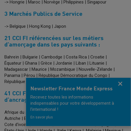
-> Hongrie | Maroc | Norvège | Philippines | Singapour
3 Marchés Publics de Service
-> Belgique | Hong Kong | Japon
21 CCI FI référencées sur les métiers
d’amorçage dans les pays suivants :
Bahreïn | Bulgarie | Cambodge | Costa Rica | Croatie |
Équateur | Ghana | Grèce | Jordanie | Liban | Lituanie |
Madagascar | Maurice | Mozambique | Nouvelle-Zélande |
Panama | Pérou | République Démocratique du Congo |
République Dominicaine | Serbie | Slovaquie
Fermer
Newsletter France Monde Express
41 CCI FI référencées sur les métiers
Recevez toutes les informations
d’ancrage dans les pays suivants :
indispensables pour votre développement à
l'international !
Afrique du Sud | Algérie | Allemagne | Argentine | Australie |
En savoir plus
Autriche | Brésil | Canada | Chili | Colombie | Corée du Sud |
Cote d'ivoire | Danemark | Émirats Arabes Unis | Espagne |
États-Unis | Inde | Irlande | Italie | Kenya | Malaisie | Mexique |