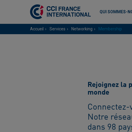
QUI SOMMES-N
Accueil
Services
Networking
Membership
Rejoignez la 
monde
Connectez-v
Notre rése
dans 98 pays