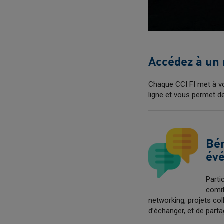
Accédez à un 
Chaque CCI FI met à v
ligne et vous permet d
Bén
év
Parti
comit
networking, projets co
d’échanger, et de part