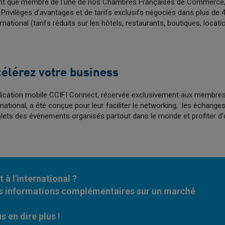
nt que membre de l’une de nos Chambres Françaises de Commerce, v
 Privilèges d’avantages et de tarifs exclusifs négociés dans plus de 
national (tarifs réduits sur les hôtels, restaurants, boutiques, locati
élérez votre business
lication mobile CCIFI Connect, réservée exclusivement aux membre
ernational, a été conçue pour leur faciliter le networking, les échang
ets des évènements organisés partout dans le monde et profiter d'
 à l'international ?
s informations complémentaires sur un marché
s en dire plus !