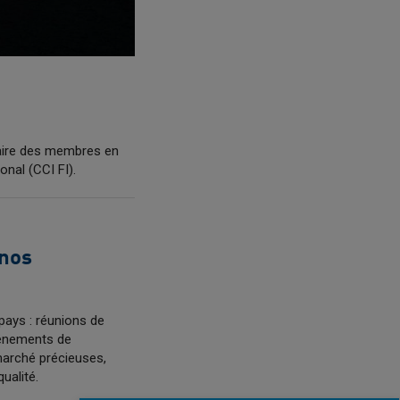
uaire des membres en
nal (CCI FI).
 nos
pays : réunions de
vénements de
marché précieuses,
ualité.