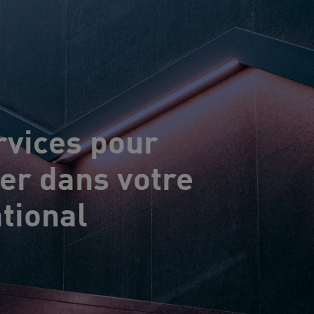
vices pour
r dans votre
ational