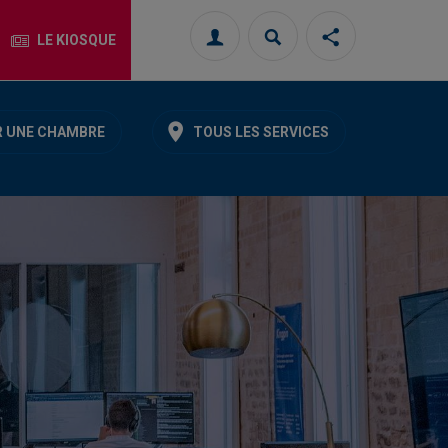
LE KIOSQUE
Connexion
Rechercher
Partager
cette
page
sur
les
 UNE CHAMBRE
TOUS LES SERVICES
réseaux
sociaux