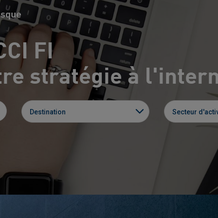
osque
CCI FI
re stratégie à l'inter
Destination
Secteur d'activ