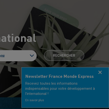
national
RECHERCHER
ité
Fermer
Newsletter France Monde Express
Recevez toutes les informations
indispensables pour votre développement à
l'international !
En savoir plus