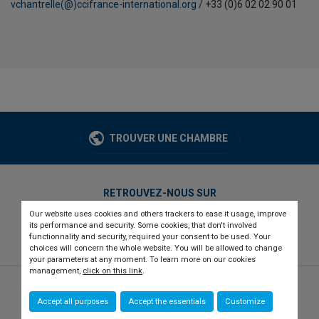
vchantrelle(@)ccifrance-international.org
/ +33 (0)6 02 02 90 01
TROUVER UNE CHAMBRE
RETROUVEZ-NOUS SUR
Our website uses cookies and others trackers to ease it usage, improve
twitter
linkedin
youtube
its performance and security. Some cookies, that don't involved
functionnality and security, required your consent to be used. Your
choices will concern the whole website. You will be allowed to change
your parameters at any moment. To learn more on our cookies
management,
click on this link
.
© 2026 CCI france international
Newsletter
Accept all purposes
Accept the essentials
Customize
Qui sommes-nous ?
Recrutement
Presse
Contact