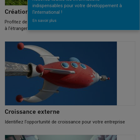
indispensables pour votre développement à
Création d'une filiale
l'international !
En savoir plus
Profitez de formules «clés en main» pour créer votre entreprise
à l'étranger
Croissance externe
Identifiez l'opportunité de croissance pour votre entreprise