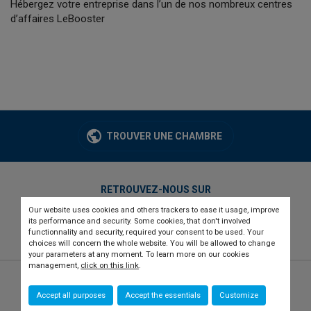
Hébergez votre entreprise dans l’un de nos nombreux centres
d’affaires LeBooster
TROUVER UNE CHAMBRE
RETROUVEZ-NOUS SUR
Our website uses cookies and others trackers to ease it usage, improve
twitter
linkedin
youtube
its performance and security. Some cookies, that don't involved
functionnality and security, required your consent to be used. Your
choices will concern the whole website. You will be allowed to change
your parameters at any moment. To learn more on our cookies
management,
click on this link
.
© 2026 CCI france international
Newsletter
Accept all purposes
Accept the essentials
Customize
Qui sommes-nous ?
Recrutement
Presse
Contact