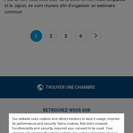
et le Japon, se sont réunies afin d'organiser un webinaire
commun.
1
2
3
4
TROUVER UNE CHAMBRE
RETROUVEZ-NOUS SUR
Our website uses cookies and others trackers to ease it usage, improve
twitter
linkedin
youtube
its performance and security. Some cookies, that don't involved
functionnality and security, required your consent to be used. Your