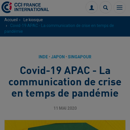
Menu
Connexion
Recherch
Accueil
Le kiosque
Covid-19 APAC - La communication de crise en temps de
pandémie
INDE
•
JAPON
•
SINGAPOUR
Covid-19 APAC - La
communication de crise
en temps de pandémie
11 MAI 2020