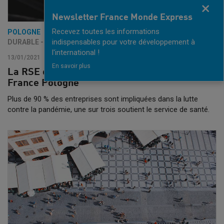
Fermer
Newsletter France Monde Express
Recevez toutes les informations
POLOGNE
ENERGIES RENOUVELABLES - DÉVELOPPEMENT
indispensables pour votre développement à
DURABLE - ENVIRONNEMENT
l'international !
13/01/2021
En savoir plus
La RSE en pratique - baromètre de la CCI
France Pologne
Plus de 90 % des entreprises sont impliquées dans la lutte
contre la pandémie, une sur trois soutient le service de santé.