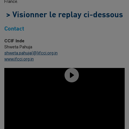
France.
> Visionner le replay ci-dessous
Contact
CCIF Inde
Shweta Pahuja
shweta.pahuja(@)ifcci.org.in
www.ifcci.org.in