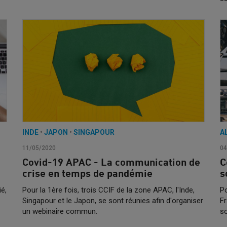
INDE
•
JAPON
•
SINGAPOUR
A
11/05/2020
04
Covid-19 APAC - La communication de
C
crise en temps de pandémie
s
ié,
Pour la 1ère fois, trois CCIF de la zone APAC, l'Inde,
Po
Singapour et le Japon, se sont réunies afin d'organiser
Fr
un webinaire commun.
so