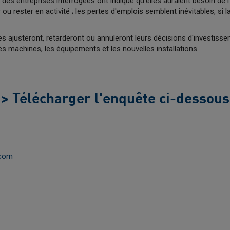
 des entreprises interrogées ont indiqué qu'elles auraient besoin de
ou rester en activité ; les pertes d'emplois semblent inévitables, si la
es ajusteront, retarderont ou annuleront leurs décisions d'investis
es machines, les équipements et les nouvelles installations.
> Télécharger l'enquête ci-dessous
.com