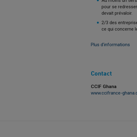
Au moins un tiers
pour se redresser 
devait prévaloir.
2/3 des entrepris
ce qui concerne l
Plus d'informations
Contact
CCIF Ghana
www.ccifrance-ghana