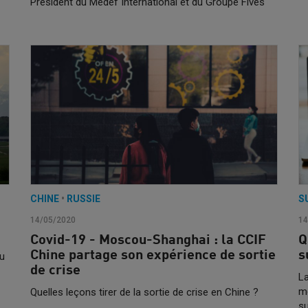
Président du Medef International et du Groupe Fives
CHINE
•
RUSSIE
S
14/05/2020
14
Covid-19 - Moscou-Shanghai : la CCIF
Q
Chine partage son expérience de sortie
s
du
de crise
L
me
Quelles leçons tirer de la sortie de crise en Chine ?
s