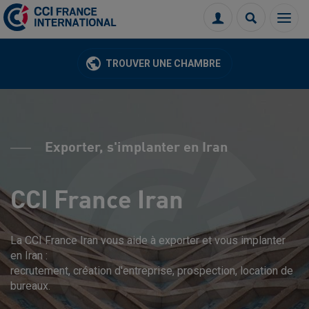
Menu
Connexion
Recherch
TROUVER UNE CHAMBRE
Exporter, s'implanter en Iran
CCI France Iran
La CCI France Iran vous aide à exporter et vous implanter
en Iran :
recrutement, création d'entreprise, prospection, location de
bureaux.