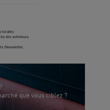
s locales.
rès des acheteurs.
s (Newsletter,
?
arché que vous ciblez ?