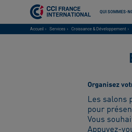
QUI SOMMES-N
Accueil
Services
Croissance & Développement
Organisez votr
Les salons 
pour présent
Vous souhait
Appuyez-vou