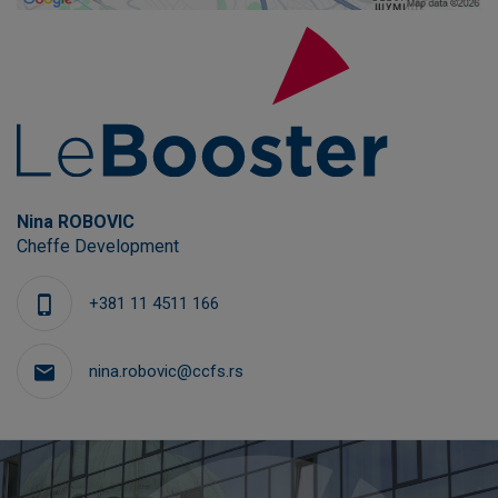
Nina ROBOVIC
Cheffe Development
+381 11 4511 166
nina.robovic@ccfs.rs