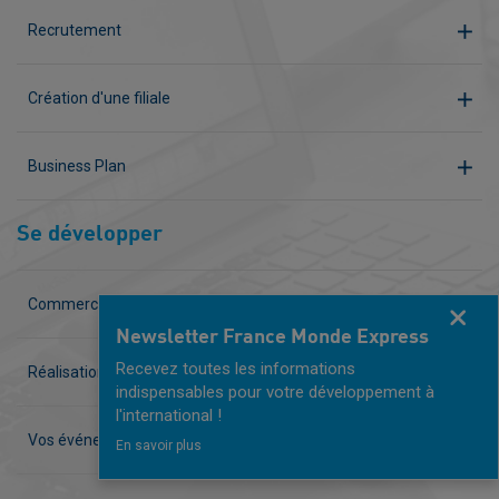
Recrutement
Création d'une filiale
Business Plan
Se développer
Commercial à temps partagé
Fermer
Newsletter France Monde Express
Recevez toutes les informations
Réalisation de vos supports de communication
indispensables pour votre développement à
l'international !
Vos événements clés en main
En savoir plus