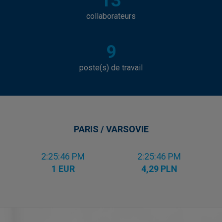
13
collaborateurs
9
poste(s) de travail
PARIS / VARSOVIE
2:25:46 PM
2:25:46 PM
1 EUR
4,29 PLN