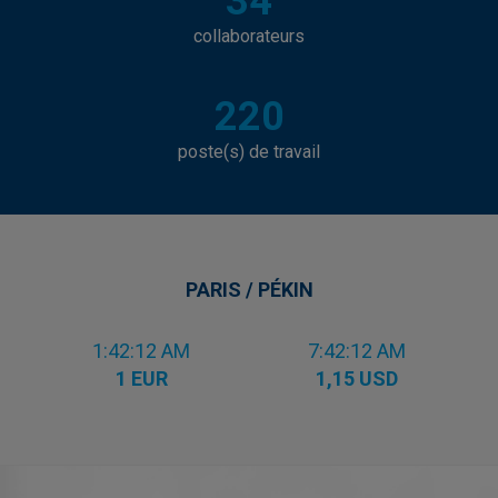
34
collaborateurs
220
poste(s) de travail
PARIS / PÉKIN
1:42:12 AM
7:42:12 AM
1 EUR
1,15 USD