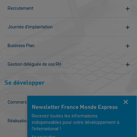
Recrutement
Journée d'implantation
Business Plan
Gestion déléguée de vos RH
Se développer
Fermer
Commercial à temps partagé
Newsletter France Monde Express
Recevez toutes les informations
Réalisation de vos supports de communication
indispensables pour votre développement à
l'international !
En savoir plus