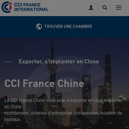
Menu
Connexion
Recherch
TROUVER UNE CHAMBRE
Exporter, s'implanter en Chine
CCI France Chine
La CCI France Chine vous aide à exporter et vous implanter
en Chine :
recrutement, création d'entreprise, prospection, location de
bureaux.