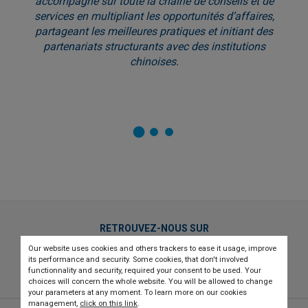
accompagne sur toute la chaîne de conseils et de
services en multipliant les opportunités d’affaires,
partageant les meilleures pratiques et initiant des
partenariats structurants avec des institutions
chinoises.
RETROUVEZ-NOUS SUR
Our website uses cookies and others trackers to ease it usage, improve
twitter
linkedin
youtube
its performance and security. Some cookies, that don't involved
functionnality and security, required your consent to be used. Your
choices will concern the whole website. You will be allowed to change
your parameters at any moment. To learn more on our cookies
management,
click on this link
.