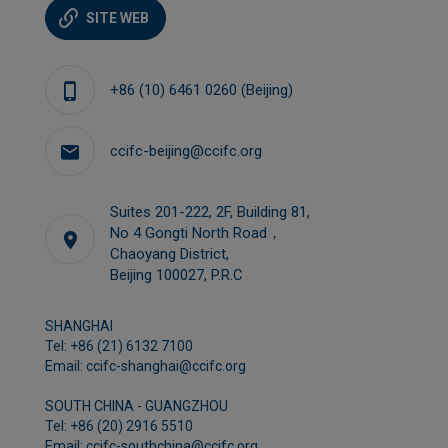
SITE WEB
+86 (10) 6461 0260 (Beijing)
ccifc-beijing@ccifc.org
Suites 201-222, 2F, Building 81,
No 4 Gongti North Road，
Chaoyang District,
Beijing 100027, P.R.C
SHANGHAI
Tel: +86 (21) 6132 7100
Email: ccifc-shanghai@ccifc.org
SOUTH CHINA - GUANGZHOU
Tel: +86 (20) 2916 5510
Email: ccifc-southchina@ccifc.org