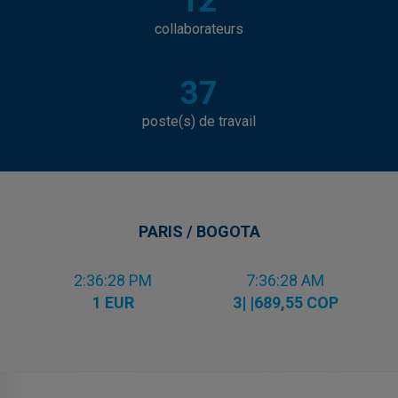
12
collaborateurs
37
poste(s) de travail
PARIS / BOGOTA
2:36:29 PM
7:36:29 AM
1 EUR
3| |689,55 COP