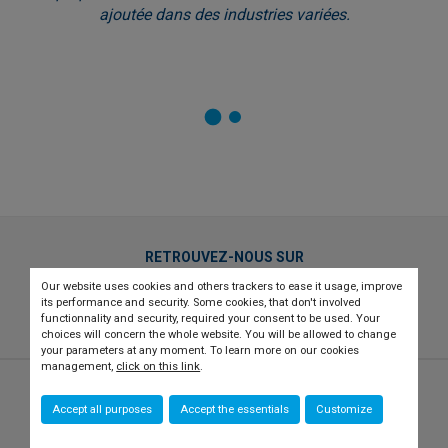
ajoutée dans des industries variées.
RETROUVEZ-NOUS SUR
Our website uses cookies and others trackers to ease it usage, improve
twitter
linkedin
youtube
its performance and security. Some cookies, that don't involved
functionnality and security, required your consent to be used. Your
choices will concern the whole website. You will be allowed to change
your parameters at any moment. To learn more on our cookies
management,
click on this link
.
© 2026 CCI france international
Newsletter
Accept all purposes
Accept the essentials
Customize
Qui sommes-nous ?
Recrutement
Presse
Contact