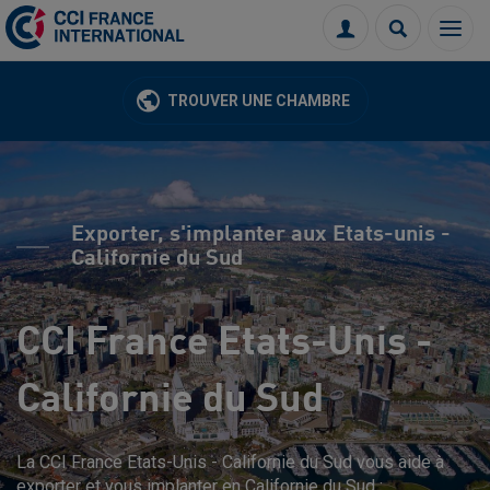
Menu
Connexion
Recherch
TROUVER UNE CHAMBRE
Exporter, s'implanter aux Etats-unis -
Californie du Sud
CCI France Etats-Unis -
Californie du Sud
La CCI France Etats-Unis - Californie du Sud vous aide à
exporter et vous implanter en Californie du Sud :