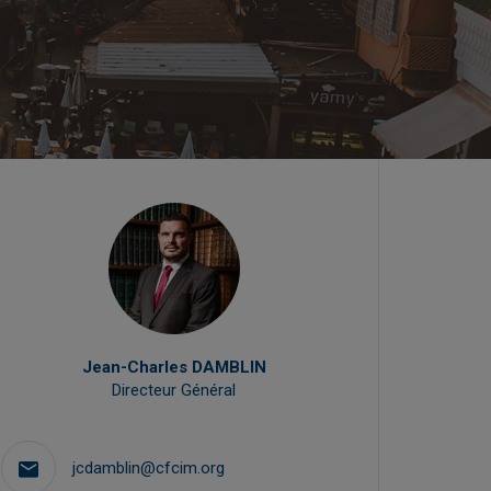
Jean-Charles DAMBLIN
Directeur Général
Directr
jcdamblin@cfcim.org