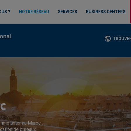
OUS ?
NOTRE RÉSEAU
SERVICES
BUSINESS CENTERS
ional
TROUVER
c
 implanter au Maroc :
ocation de bureaux.