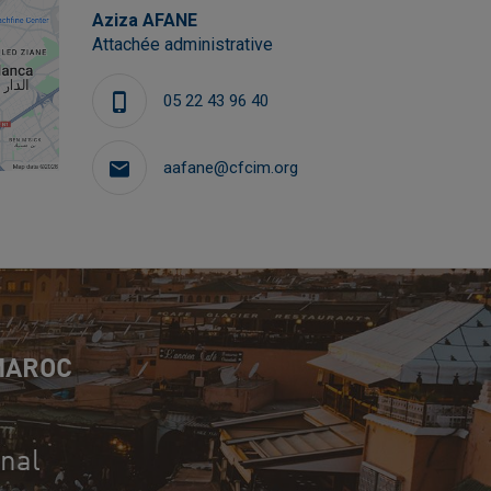
Aziza AFANE
Attachée administrative
05 22 43 96 40
aafane@cfcim.org
MAROC
onal