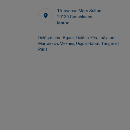
kelidrissi@cfcim.org
15, avenue Mers Sultan
20130 Casablanca
Maroc
Délégations : Agadir, Dakhla, Fès, Laâyoune,
Marrakech, Meknes, Oujda, Rabat, Tanger et
Paris