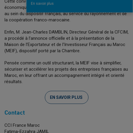
Cette convention traduit la complémentarité entre diplomatie
En savoir plus
économique et diplomatie culturelle et renforce les synergies
au sein du dispositif français, au service du rayonnement et de
la coopération franco-marocaine.
Enfin, M. Jean-Charles DAMBLIN, Directeur Général de la CFCIM,
a procédé à l’annonce officielle et à la présentation de la
Maison de l’Exportateur et de l’Investisseur Français au Maroc
(MEIF), dispositif porté par la Chambre.
Pensée comme un outil structurant, la MEIF vise à simplifier,
sécuriser et accélérer les projets des entreprises françaises au
Maroc, en leur offrant un accompagnement intégré et orienté
résultats.
EN SAVOIR PLUS
Contact
CCI France Maroc
Fatima-Ezzahra JAMIL