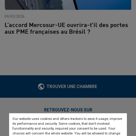
09/02/2026
L’accord Mercosur-UE ouvrira-t'il des portes
aux PME françaises au Brésil ?
TROUVER UNE CHAMBRE
RETROUVEZ-NOUS SUR
Our website uses cookies and others trackers to ease it usage, improve
twitter
linkedin
youtube
its performance and security. Some cookies, that don't involved
functionnality and security, required your consent to be used. Your
choices will concern the whole website. You will be allowed to change