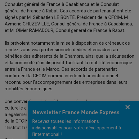
Consulat général de France à Casablanca et le Consulat
général de France à Rabat. Ces accords de partenariat ont été
signés par M. Sébastien LE BONTÉ, Président de la CFCIM, M.
Aymeric CHUZEVILLE, Consul général de France à Casablanca,
et M. Olivier RAMADOUR, Consul général de France à Rabat.
Ils prévoient notamment la mise à disposition de créneaux de
rendez-vous visa professionnels dédiés et encadrés au
bénéfice des adhérents de la Chambre, ainsi que la sécurisation
et la continuité d’un dispositif facilitant la mobilité économique
entre la France et le Maroc. Ces accords de partenariat
confirment la CFCIM comme interlocuteur institutionnel
reconnu pour l’accompagnement des entreprises dans leurs
mobilités économiques.
Une convention relative à la promotion de la programmation
Fermer
culturelle et des cours de langue de l’Institut français au Maroc
Newsletter France Monde Express
a également été signée entre M. Sébastien LE BONTÉ, Président
de la CFCIM, et Mme Agnès HUMRUZIAN, Directrice générale de
Recevez toutes les informations
l’Institut français au Maroc.
indispensables pour votre développement à
l'international !