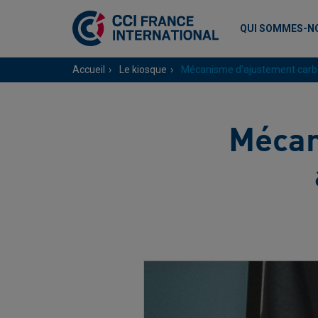
QUI SOMMES-N
Accueil
Le kiosque
Mécanisme d'ajustement carb
Mécan