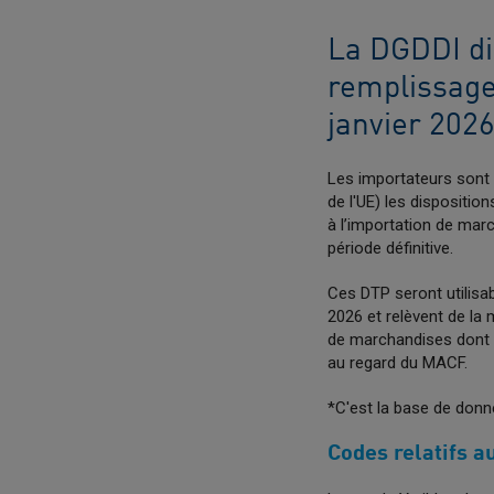
La DGDDI dif
remplissage
janvier 202
Les importateurs sont
de l'UE) les dispositio
à l’importation de ma
période définitive.
Ces DTP seront utilisa
2026 et relèvent de la
de marchandises dont l
au regard du MACF.
*C'est la base de donné
Codes relatifs a