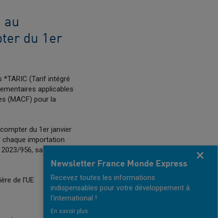
e au
ter du 1er
*TARIC (Tarif intégré
glementaires applicables
es (MACF) pour la
 compter du 1er janvier
ur chaque importation
 2023/956, sa situation
Fermer
Newsletter France Monde Express
Recevez toutes les informations
ière de l'UE
indispensables pour votre développement à
l'international !
En savoir plus