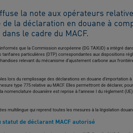
fuse la note aux opérateurs relativ
 de la déclaration en douane à comp
6 dans le cadre du MACF.
 informés que la Commission européenne (DG TAXUD) a intégré dans 
ns tarifaires particulières (DTP) correspondantes aux dispositions ré
rchandises relevant du mécanisme d’ajustement carbone aux frontièr
bles lors du remplissage des déclarations en douane d’importation à
 mesure type 775 relative au MACF. Elles permettront de déclarer, po
a nomenclature douanière est reprise à l’annexe I du règlement (UE)
es multilingue qui reprend toutes les mesures à la législation douan
u statut de déclarant MACF autorisé