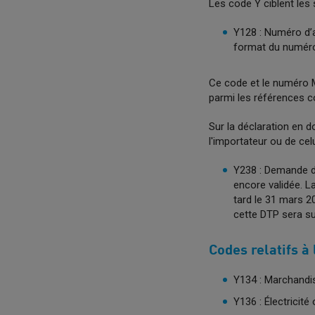
Les code Y ciblent le
Y128 : Numéro d’a
format du numér
Ce code et le numéro
parmi les références 
Sur la déclaration en d
l'importateur ou de ce
Y238 : Demande d'
encore validée. L
tard le 31 mars 2
cette DTP sera su
Codes relatifs à
Y134 : Marchandis
Y136 : Électricit