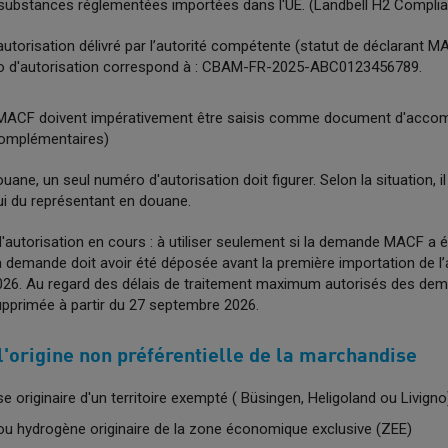
s substances réglementées importées dans l'UE. (Landbell H2 Compl
utorisation délivré par l’autorité compétente (statut de déclarant M
o d'autorisation correspond à : CBAM-FR-2025-ABC0123456789.
 MACF doivent impérativement être saisis comme document d'acco
complémentaires)
ouane, un seul numéro d'autorisation doit figurer. Selon la situation, i
lui du représentant en douane.
autorisation en cours : à utiliser seulement si la demande MACF a
a demande doit avoir été déposée avant la première importation de l
026. Au regard des délais de traitement maximum autorisés des dem
pprimée à partir du 27 septembre 2026.
 l'origine non préférentielle de la marchandise
e originaire d'un territoire exempté ( Büsingen, Heligoland ou Livigno
é ou hydrogène originaire de la zone économique exclusive (ZEE)