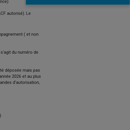
iance)
ACF autorisé). Le
mpagnement ( et non
l s'agit du numéro de
 été déposée mais pas
’année 2026 et au plus
andes d’autorisation,
)