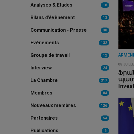
Analyses & Etudes
18
Bilans d’évènement
13
Communication - Presse
30
Evènements
132
Groupe de travail
ARMÉN
12
08 JUILL
Interview
24
Ֆրա
պատվ
La Chambre
317
Inve
Membres
84
Nouveaux membres
126
Partenaires
54
Publications
6