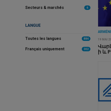
Secteurs & marchés
6
LANGUE
ARMÉN
Toutes les langues
884
19 MAI 2
Վարկ
Français uniquement
302
ի և 