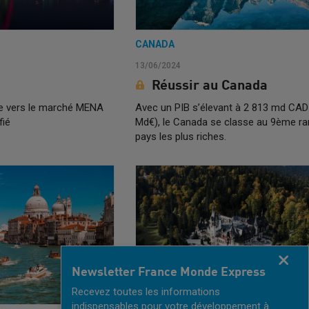
CANADA
13/06/2024
Réussir au Canada
ue vers le marché MENA
Avec un PIB s’élevant à 2 813 md CAD
fié
Md€), le Canada se classe au 9ème ra
pays les plus riches.
Fermer
Newsletter France Monde Express
Recevez toutes les informations
indispensables pour votre développement à