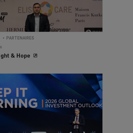
E
PARTENAIRES
26
ight & Hope