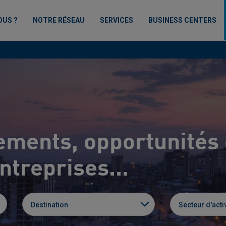
OUS ?
NOTRE RÉSEAU
SERVICES
BUSINESS CENTERS
ements, opportunités 
treprises...
Destination
Secteur d'activ