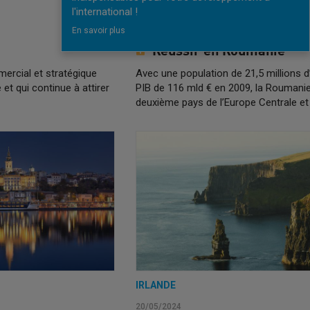
ROUMANIE
l'international !
En savoir plus
30/05/2024
Réussir en Roumanie
mercial et stratégique
Avec une population de 21,5 millions d
et qui continue à attirer
PIB de 116 mld € en 2009, la Roumanie
deuxième pays de l’Europe Centrale et 
IRLANDE
20/05/2024