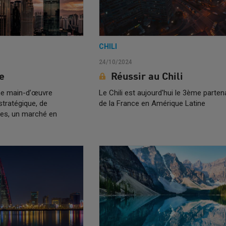
CHILI
24/10/2024
e
Réussir au Chili
une main-d’œuvre
Le Chili est aujourd'hui le 3ème part
stratégique, de
de la France en Amérique Latine
les, un marché en