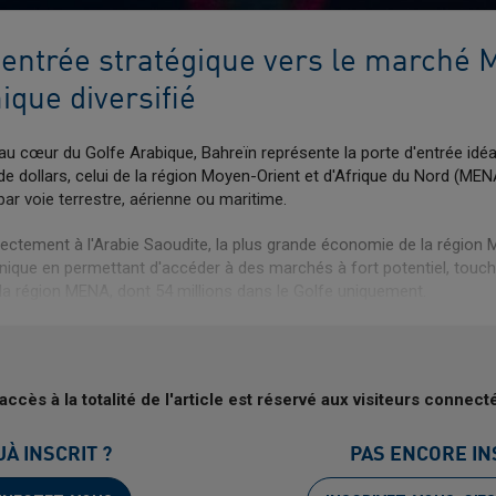
'entrée stratégique vers le marché
que diversifié
au cœur du Golfe Arabique, Bahreïn représente la porte d'entrée idé
 de dollars, celui de la région Moyen-Orient et d'Afrique du Nord (MEN
ar voie terrestre, aérienne ou maritime.
irectement à l'Arabie Saoudite, la plus grande économie de la région
nique en permettant d'accéder à des marchés à fort potentiel, touch
 région MENA, dont 54 millions dans le Golfe uniquement.
accès à la totalité de l'article est réservé aux visiteurs connect
JÀ INSCRIT ?
PAS ENCORE IN