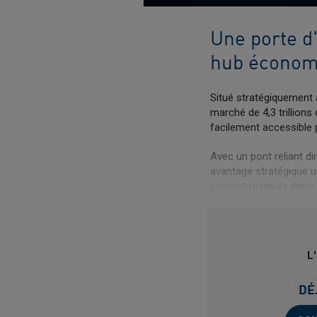
Une porte d
hub économi
Situé stratégiquement 
marché de 4,3 trillions
facilement accessible p
Avec un pont reliant d
avantage stratégique u
consommateurs dans la
L'
DÉ