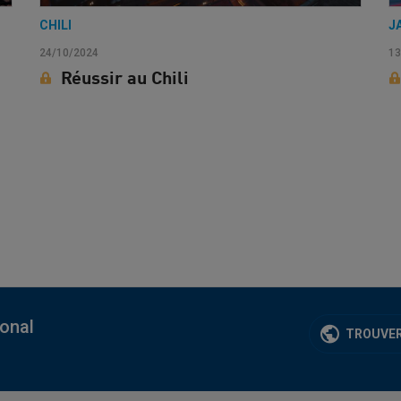
CHILI
J
24/10/2024
13
Réussir au Chili
ional
TROUVER