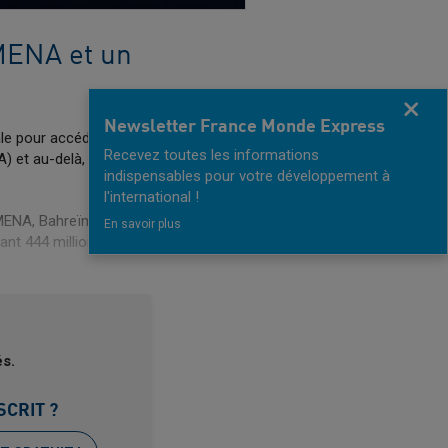
 MENA et un
Fermer
Newsletter France Monde Express
ale pour accéder à un
Recevez toutes les informations
A) et au-delà,
indispensables pour votre développement à
l'international !
 MENA, Bahreïn offre un
En savoir plus
ant 444 millions de
és.
SCRIT ?