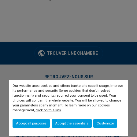
TROUVER UNE CHAMBRE
RETROUVEZ-NOUS SUR
Our website uses cookies and others trackers to ease it usage, improve
twitter
linkedin
youtube
its performance and security. Some cookies, that don't involved
functionnality and security, required your consent to be used. Your
choices will concern the whole website. You will be allowed to change
your parameters at any moment. To learn more on our cookies
management,
click on this link
.
© 2026 CCI france international
Newsletter
Accept all purposes
Accept the essentials
Customize
Qui sommes-nous ?
Recrutement
Presse
Contact
Mentions légales
Configurer vos préférences cookies