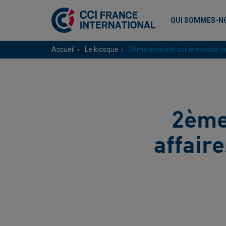
QUI SOMMES-N
Accueil
Le kiosque
2ème enquête sur le monde des
2ème
affair