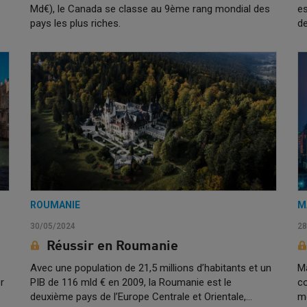
Md€), le Canada se classe au 9ème rang mondial des
es
pays les plus riches.
d
ROUMANIE
M
30/05/2024
28
Réussir en Roumanie
Avec une population de 21,5 millions d’habitants et un
Ma
r
PIB de 116 mld € en 2009, la Roumanie est le
co
deuxième pays de l’Europe Centrale et Orientale,…
m