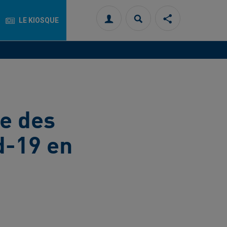
LE KIOSQUE
Connexion
Rechercher
Partager
cette
page
sur
les
réseaux
sociaux
e des
d-19 en