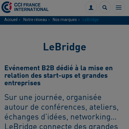
Menu
Connexion
Recherch
Accueil
Notre réseau
Nos marques
LeBridge
LeBridge
Evénement B2B dédié à la mise en
relation des start-ups et grandes
entreprises
Sur une journée, organisée
autour de conférences, ateliers,
échanges d’idées, networking…
LeBridge connecte des grandes