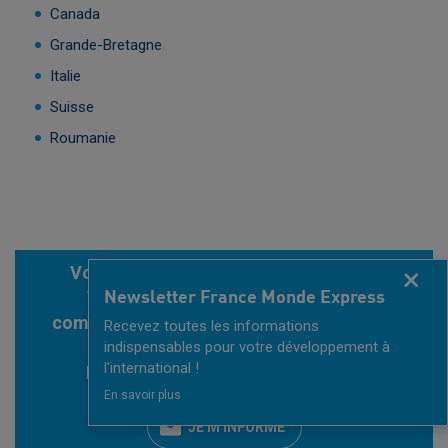
Canada
Grande-Bretagne
Italie
Suisse
Roumanie
Vous avez un projet à l'international ?
Fermer
Vous souhaitez des informations
Newsletter France Monde Express
complémentaires sur un marché que vous
Recevez toutes les informations
ciblez ?
indispensables pour votre développement à
l'international !
N'hésitez pas à nous en dire plus !
En savoir plus
JE M'INFORME