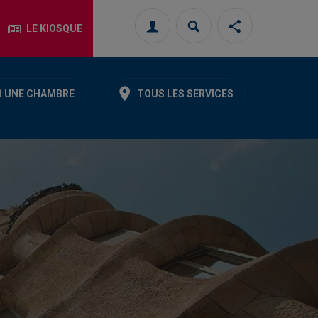
LE KIOSQUE
Connexion
Rechercher
Partager
cette
page
sur
les
 UNE CHAMBRE
TOUS LES SERVICES
réseaux
sociaux