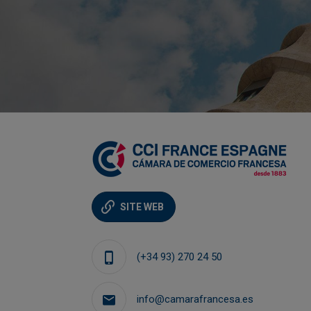
SITE WEB
Carlos GONZALO
(+34 93) 270 24 50
eprises
Responsable Activités associatives et
communication
info@camarafrancesa.es