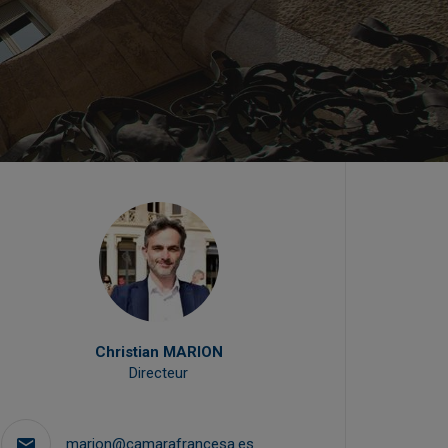
Christian MARION
Directeur
Resp
marion@camarafrancesa.es