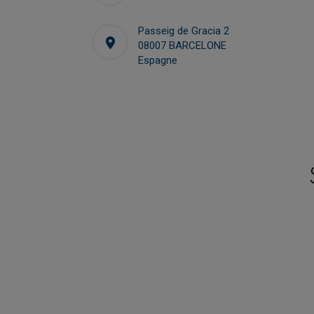
+34 93 270 24 50
Passeig de Gracia 2
.es
08007 BARCELONE
gonzalo@camarafrancesa.es
Espagne