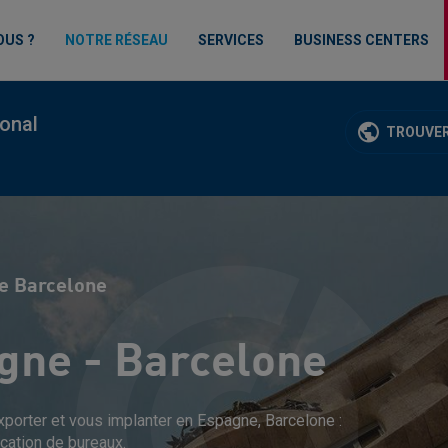
OUS ?
NOTRE RÉSEAU
SERVICES
BUSINESS CENTERS
ional
TROUVER
ne Barcelone
gne - Barcelone
porter et vous implanter en Espagne, Barcelone :
ocation de bureaux.