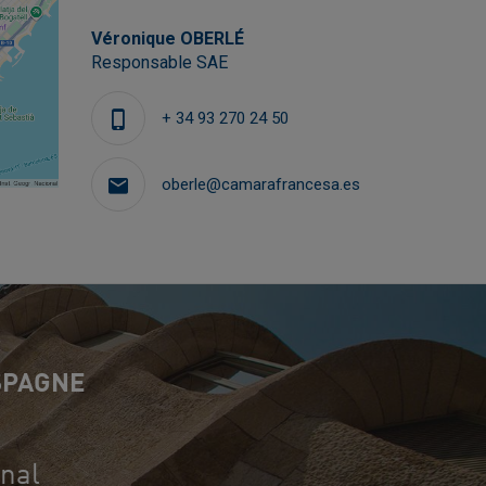
Véronique OBERLÉ
Responsable SAE
+ 34 93 270 24 50
oberle@camarafrancesa.es
SPAGNE
onal