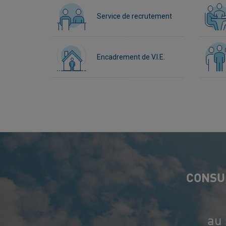
Service de recrutement
Encadrement de V.I.E.
CONSU
au 