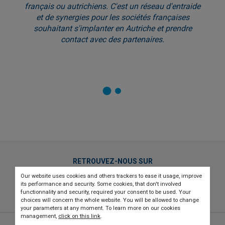
français ou autrichiens. C'est un réseau d'entraide
et de synergies pour les sociétés françaises
souhaitant s'implanter en Autriche et prendre
contact avec des partenaires.
RETROUVEZ-NOUS SUR
Our website uses cookies and others trackers to ease it usage, improve
twitter
linkedin
youtube
its performance and security. Some cookies, that don't involved
functionnality and security, required your consent to be used. Your
choices will concern the whole website. You will be allowed to change
your parameters at any moment. To learn more on our cookies
management,
click on this link
.