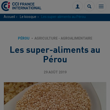
Menu
Connexion
Recherch
Accueil
Le kiosque
Les super-aliments au Pérou
PÉROU
AGRICULTURE - AGROALIMENTAIRE
Les super-aliments au
Pérou
29 AOÛT 2019