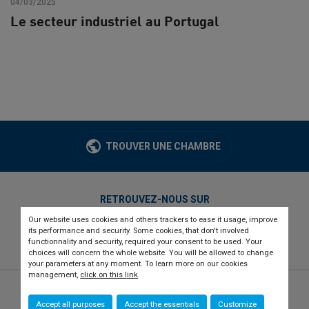
04/03/2025
Le secteur industriel au Portugal
TROUVER UNE CHAMBRE
RETROUVEZ-NOUS SUR
Our website uses cookies and others trackers to ease it usage, improve
twitter
linkedin
youtube
its performance and security. Some cookies, that don't involved
functionnality and security, required your consent to be used. Your
choices will concern the whole website. You will be allowed to change
your parameters at any moment. To learn more on our cookies
management,
click on this link
.
© 2026 CCI france international
Newsletter
Accept all purposes
Accept the essentials
Customize