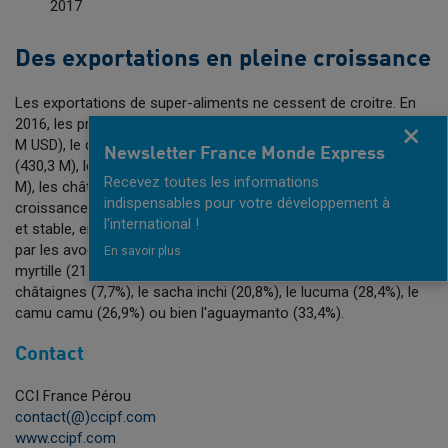
2017
Des exportations en pleine croissance
Les exportations de super-aliments ne cessent de croitre. En
2016, les principaux produits exportés étant les asperges (580
Fermer
M USD), le quinoa (134,1 M), les myrtilles (245,2 M), l'avocat
Newsletter France Monde Express
(430,3 M), le cacao (287,7 M), la maca (18,9 M), la grenade (40
Recevez toutes les informations
M), les châtaignes (41,4 M), entre autres. De même, le taux de
indispensables pour votre développement à
croissance de ces super-aliments, augmente de manière forte
l'international !
et stable, emmenée par exemple (sur les 5 dernières années)
par les avocats (19%), le cacao (21,5%), le quinoa (39,1%), la
En savoir plus
myrtille (217,2%), le maca (17,3%), la grenade (28,1%), les
châtaignes (7,7%), le sacha inchi (20,8%), le lucuma (28,4%), le
camu camu (26,9%) ou bien l'aguaymanto (33,4%).
Contact
CCI France Pérou
contact(@)ccipf.com
www.ccipf.com