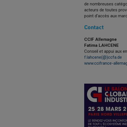
de nombreuses catégorie
acteurs de toutes prov
point d'accès aux mar
Contact
CCIF Allemagne
Fatima LAHCENE
Conseil et appui aux en
f.lahcene(@)ccfa.de
www.ccifrance-allemag