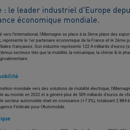
: le leader industriel d'Europe depu
ance économique mondiale.
vers l'international, l'Allemagne se place à la 3ème place des expor
 représente le 1er partenaire économique de la France et le 2ème 
liales françaises. Son industrie représente 122.4 milliards d'euros (
breux secteurs tels que la mobilité, la mécanique, la chimie & le ph
agroalimentaire.
mobilité
nsition mondiale vers des solutions de mobilité électrique, l'Allemag
e au monde en 2022 et a généré plus de 509 milliards d'euros de chif
e secteur automobile était en croissance (+7.3%), totalisant 2 884 
'Agence Fédérale pour l'Automobile.
nique