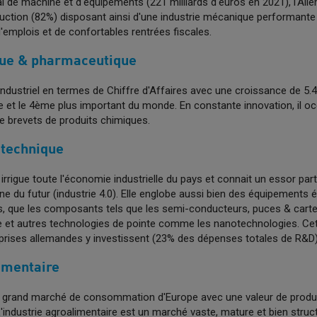
l de machine et d'équipements (221 milliards d'euros en 2021), l'All
duction (82%) disposant ainsi d'une industrie mécanique performante
'emplois et de confortables rentrées fiscales.
que & pharmaceutique
ndustriel en termes de Chiffre d'Affaires avec une croissance de 5.4%
e et le 4ème plus important du monde. En constante innovation, il o
 brevets de produits chimiques.
otechnique
irrigue toute l'économie industrielle du pays et connait un essor parti
e du futur (industrie 4.0). Elle englobe aussi bien des équipements é
, que les composants tels que les semi-conducteurs, puces & cartes
e et autres technologies de pointe comme les nanotechnologies. Cett
prises allemandes y investissent (23% des dépenses totales de R&D)
imentaire
s grand marché de consommation d'Europe avec une valeur de produc
'industrie agroalimentaire est un marché vaste, mature et bien struc