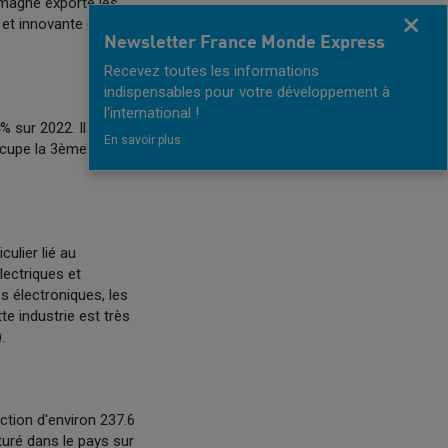
emagne exporte les
Fermer
 et innovante et
Newsletter France Monde Express
Recevez toutes les informations
indispensables pour votre développement à
l'international !
 sur 2022. Il est le
En savoir plus
ccupe la 3ème place
culier lié au
lectriques et
 électroniques, les
e industrie est très
.
tion d'environ 237.6
turé dans le pays sur