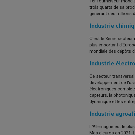
1er fournisseur mondia
trois quarts de sa pro
générant des millions d
Industrie chimi
C'est le 3ème secteur i
plus important d'Europ
mondiale des dépôts de
Industrie électr
Ce secteur transversal 
développement de l'usin
électroniques complets
capteurs, la photoniqu
dynamique et les entre
Industrie agroal
L'Allemagne est le plu
Mds d'euros en 2021. L