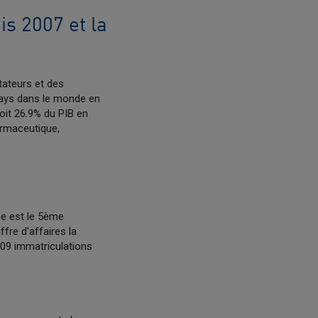
is 2007 et la
tateurs et des
pays dans le monde en
soit 26.9% du PIB en
armaceutique,
ne est le 5ème
fre d'affaires la
609 immatriculations