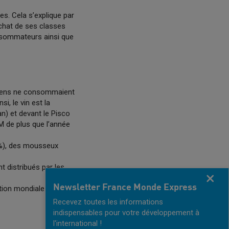
s. Cela s’explique par
achat de ses classes
nsommateurs ainsi que
viens ne consommaient
i, le vin est la
n) et devant le Pisco
 M de plus que l’année
7%), des mousseux
t distribués par les
Fermer
Newsletter France Monde Express
tion mondiale.
Recevez toutes les informations
indispensables pour votre développement à
l'international !