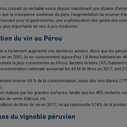
rou connait un véritable essor depuis maintenant une dizaine d’année
les que la croissance soutenue du pays, l’augmentation du pouvoir d’
croissant pour la gastronomie, une sophistication des goûts des co
e plus importante de vins à prix modestes.
ion du vin au Pérou
n a fortement augmenté ces dernières années. Alors que les péru
/an en 2001, ils en consomment aujourd’hui 1,8 litres/habitant/an. Ains
lisée la plus consommée au Pérou, derrière la bière (47L/habitant/a
consommation nationale avoisinait les 60 M de litres en 2017, soit 2
entent environ 69 % de la consommation, suivis des vins blancs (1
).
est réalisée par les grandes surfaces, tandis que les 40% restants son
ns de vente d’alcool, etc.
illions de litres de vin en 2017, ce qui représente 0,16% de la produc
ues du vignoble péruvien