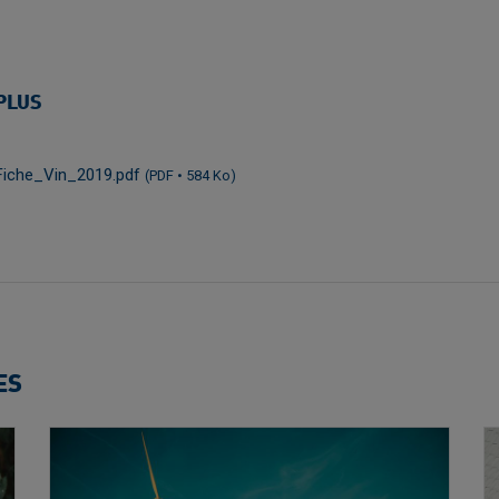
PLUS
 Fiche_Vin_2019.pdf
(PDF • 584 Ko)
ES