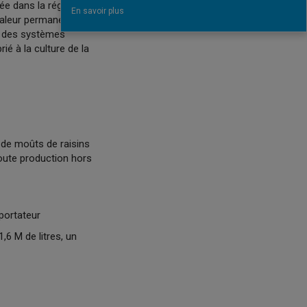
ée dans la région d’Ica,
En savoir plus
haleur permanente,
ns des systèmes
ié à la culture de la
n de moûts de raisins
Toute production hors
portateur
,6 M de litres, un