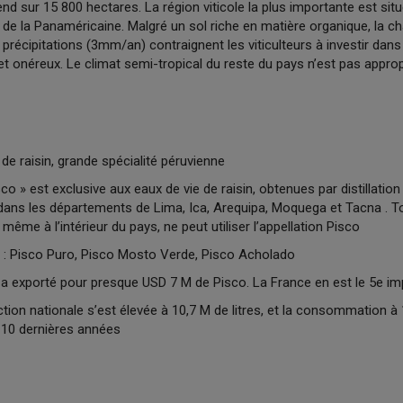
end sur 15 800 hectares. La région viticole la plus importante est situ
g de la Panaméricaine. Malgré un sol riche en matière organique, la c
es précipitations (3mm/an) contraignent les viticulteurs à investir da
et onéreux. Le climat semi-tropical du reste du pays n’est pas appropr
de raisin, grande spécialité péruvienne
sco » est exclusive aux eaux de vie de raisin, obtenues par distillatio
s dans les départements de Lima, Ica, Arequipa, Moquega et Tacna . 
, même à l’intérieur du pays, ne peut utiliser l’appellation Pisco
o : Pisco Puro, Pisco Mosto Verde, Pisco Acholado
 a exporté pour presque USD 7 M de Pisco. La France en est le 5e im
tion nationale s’est élevée à 10,7 M de litres, et la consommation à 1
 10 dernières années