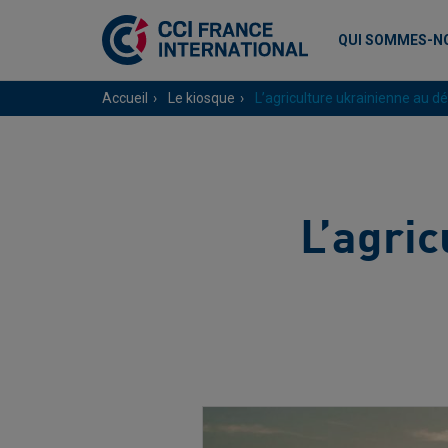
QUI SOMMES-N
Accueil
Le kiosque
L’agriculture ukrainienne au dé
L’agric