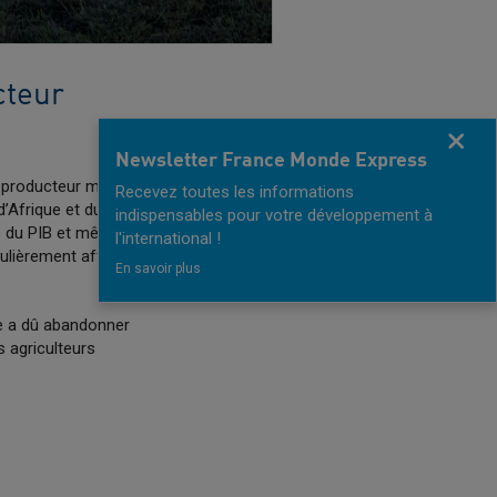
cteur
Fermer
Newsletter France Monde Express
Un producteur majeur de
Recevez toutes les informations
d’Afrique et du Moyen-
indispensables pour votre développement à
0 % du PIB et même 40 %
l'international !
culièrement affecté par
En savoir plus
le a dû abandonner
s agriculteurs