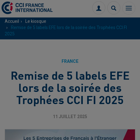
Menu
Connexion
Recherch
Accueil
Le kiosque
Remise de 5 labels EFE lors de la soirée des Trophées CCI FI
2025
FRANCE
Remise de 5 labels EFE
lors de la soirée des
Trophées CCI FI 2025
11 JUILLET 2025