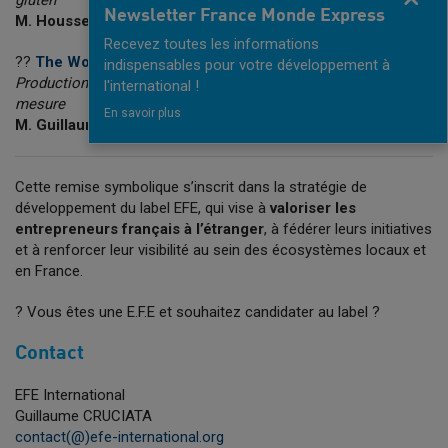
gluten
Newsletter France Monde Express
M. Houssem MEBOBALY
Recevez toutes les informations
??
The Works International
(Inde)
indispensables pour votre développement à
Production d’expositions, d’événements et de stands sur
l'international !
mesure
En savoir plus
M. Guillaume LECACHE
Cette remise symbolique s’inscrit dans la stratégie de
développement du label EFE, qui vise à
valoriser les
entrepreneurs français à l’étranger
, à fédérer leurs initiatives
et à renforcer leur visibilité au sein des écosystèmes locaux et
en France.
? Vous êtes une E.F.E et souhaitez candidater au label ?
Contact
EFE International
Guillaume CRUCIATA
contact(@)efe-international.org