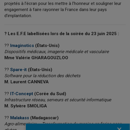
projetés à l’écran pour les mettre à l’honneur et souligner leur
engagement à faire rayonner la France dans leur pays
d’implantation.
?
Les E.F.E labellisées lors de la soirée du 23 juin 2025 :
??
Imaginotics
(États-Unis)
Dispositifs médicaux, imagerie médicale et vasculaire
Mme Valérie GHARAGOUZLOO
??
Spare-it
(États-Unis)
Software pour la réduction des déchets
M. Laurent CANNEVA
??
IT-Concept
(Corée du Sud)
Infrastructure réseau, serveurs et sécurité informatique
M. Sylvère SMOLIGA
??
Malakass
(Madagascar)
Agro-alimentaire – Transformation du manioc en farine sans
Fermer