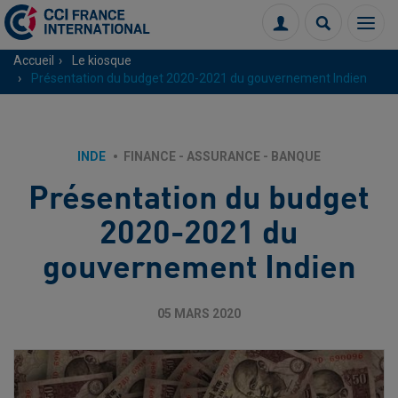
Menu
Connexion
Recherch
Accueil
Le kiosque
Présentation du budget 2020-2021 du gouvernement Indien
INDE
FINANCE - ASSURANCE - BANQUE
Présentation du budget
2020-2021 du
gouvernement Indien
05 MARS 2020