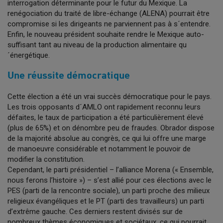
interrogation déterminante pour le futur du Mexique. La
renégociation du traité de libre-échange (ALENA) pourrait être
compromise si les dirigeants ne parviennent pas à s´entendre.
Enfin, le nouveau président souhaite rendre le Mexique auto-
suffisant tant au niveau de la production alimentaire qu
´énergétique.
Une réussite démocratique
Cette élection a été un vrai succès démocratique pour le pays.
Les trois opposants d´AMLO ont rapidement reconnu leurs
défaites, le taux de participation a été particulièrement élevé
(plus de 65%) et on dénombre peu de fraudes. Obrador dispose
de la majorité absolue au congrès, ce qui lui offre une marge
de manoeuvre considérable et notamment le pouvoir de
modifier la constitution.
Cependant, le parti présidentiel – l’alliance Morena (« Ensemble,
nous ferons l’histoire ») – s’est allié pour ces élections avec le
PES (parti de la rencontre sociale), un parti proche des milieux
religieux évangéliques et le PT (parti des travailleurs) un parti
d’extrême gauche. Ces derniers restent divisés sur de
nombreux thèmes économiques et sociétaux, ce qui pourrait