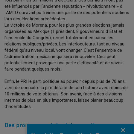
fois parmi les 89 millions d’électeurs. Ces derniers n´ont pas
été influencés par l´ancienne réputation « révolutionnaire » d
´AMLO qui avait pu freiner une partie de ses potentiels soutiens
lors des élections précédentes.
La victoire de Morena, pour les plus grandes élections jamais
organisées au Mexique (1 président, 8 gouverneurs d´Etat et
l’ensemble du Congrès), remet totalement en cause les
relations publiques/privées. Les interlocuteurs, tant au niveau
fédéral qu’au niveau local, vont changer. C’est l’ensemble de
l’administration mexicaine qui sera renouvelée. Ceci peut
potentiellement provoquer une perte d’efficacité et de savoir-
faire pendant quelques mois.
Enfin, le PRI le parti politique au pouvoir depuis plus de 70 ans,
vient de connaitre la pire défaite de son histoire avec moins de
10 millions de vote obtenus. Son avenir, face à des divisions
internes de plus en plus importantes, laisse planer beaucoup
d’incertitudes.
Des promesses et des interrogations
Fermer