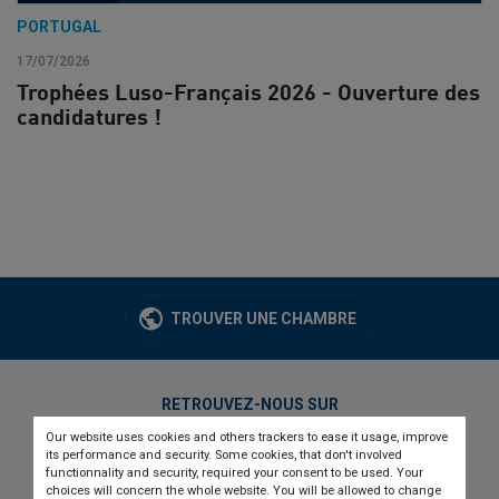
PORTUGAL
17/07/2026
Trophées Luso-Français 2026 - Ouverture des
candidatures !
TROUVER UNE CHAMBRE
RETROUVEZ-NOUS SUR
Our website uses cookies and others trackers to ease it usage, improve
twitter
linkedin
youtube
its performance and security. Some cookies, that don't involved
functionnality and security, required your consent to be used. Your
choices will concern the whole website. You will be allowed to change