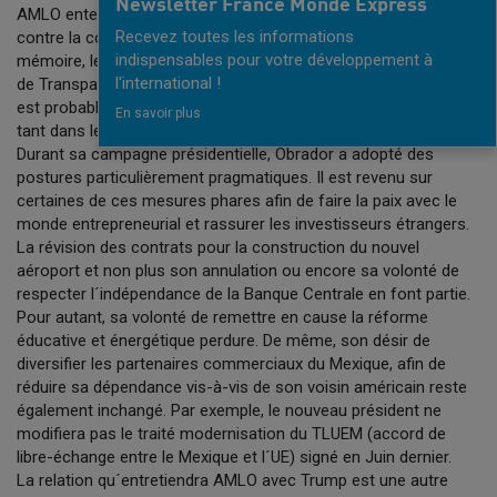
Newsletter France Monde Express
AMLO entend concentrer ses premiers efforts sur la lutte
Recevez toutes les informations
contre la corruption, principal sujet de cette élection. Pour
indispensables pour votre développement à
mémoire, le Mexique occupe la 138ème place du classement
l'international !
de Transparency International relatif à la corruption. A ce titre il
est probable que certains responsables soient sanctionnés,
En savoir plus
tant dans le secteur privé que dans le secteur public.
Durant sa campagne présidentielle, Obrador a adopté des
postures particulièrement pragmatiques. Il est revenu sur
certaines de ces mesures phares afin de faire la paix avec le
monde entrepreneurial et rassurer les investisseurs étrangers.
La révision des contrats pour la construction du nouvel
aéroport et non plus son annulation ou encore sa volonté de
respecter l´indépendance de la Banque Centrale en font partie.
Pour autant, sa volonté de remettre en cause la réforme
éducative et énergétique perdure. De même, son désir de
diversifier les partenaires commerciaux du Mexique, afin de
réduire sa dépendance vis-à-vis de son voisin américain reste
également inchangé. Par exemple, le nouveau président ne
modifiera pas le traité modernisation du TLUEM (accord de
libre-échange entre le Mexique et l´UE) signé en Juin dernier.
La relation qu´entretiendra AMLO avec Trump est une autre