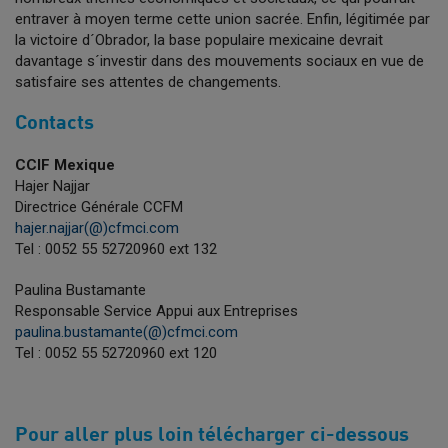
entraver à moyen terme cette union sacrée. Enfin, légitimée par
la victoire d´Obrador, la base populaire mexicaine devrait
davantage s´investir dans des mouvements sociaux en vue de
satisfaire ses attentes de changements.
Contacts
CCIF Mexique
Hajer Najjar
Directrice Générale CCFM
hajer.najjar(@)cfmci.com
Tel : 0052 55 52720960 ext 132
Paulina Bustamante
Responsable Service Appui aux Entreprises
paulina.bustamante(@)cfmci.com
Tel : 0052 55 52720960 ext 120
Pour aller plus loin télécharger ci-dessous