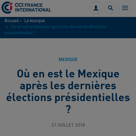
Menu
Connexion
Recherch
Accueil
Le kiosque
Où en est le Mexique après les dernières élections
présidentielles ?
MEXIQUE
Où en est le Mexique
après les dernières
élections présidentielles
?
27 JUILLET 2018