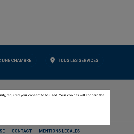
 UNE CHAMBRE
TOUS LES SERVICES
rity, required your consent to be used. Your choices will concern the
SE
CONTACT
MENTIONS LÉGALES