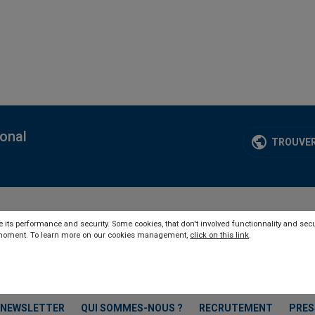
ional
TROUVER
 its performance and security. Some cookies, that don't involved functionnality and secu
y moment. To learn more on our cookies management,
click on this link
.
NEWSLETTER
QUI SOMMES-NOUS ?
RECRUTEMENT
PRES