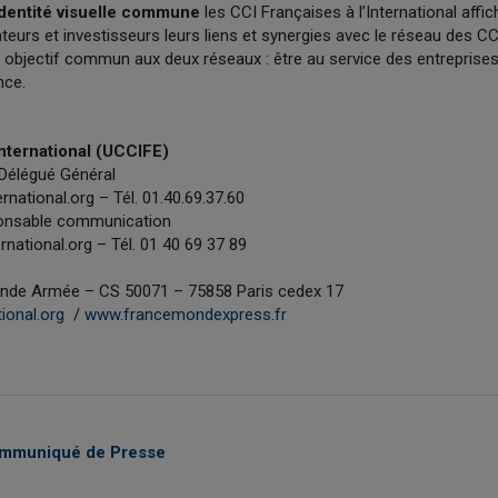
dentité visuelle commune
les CCI Françaises à l’International affi
ateurs et investisseurs leurs liens et synergies avec le réseau des CC
 objectif commun aux deux réseaux : être au service des entreprises,
nce.
nternational (UCCIFE)
Délégué Général
national.org – Tél. 01.40.69.37.60
ponsable communication
national.org – Tél. 01 40 69 37 89
ande Armée – CS 50071 – 75858 Paris cedex 17
ional.org
/
www.francemondexpress.fr
ommuniqué de Presse