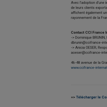
Avec l’adoption d’une
i
de leurs clients export
affichent également un
rayonnement de la Fra
Contact CCI France I
-> Dominique BRUNIN, 
dbrunin@ccifrance-inter
-> Anicia OESER, Res
aoeser@ccifrance-inter
46-48 avenue de la Gr
www.ccifrance-internat
=>
Télécharger le C