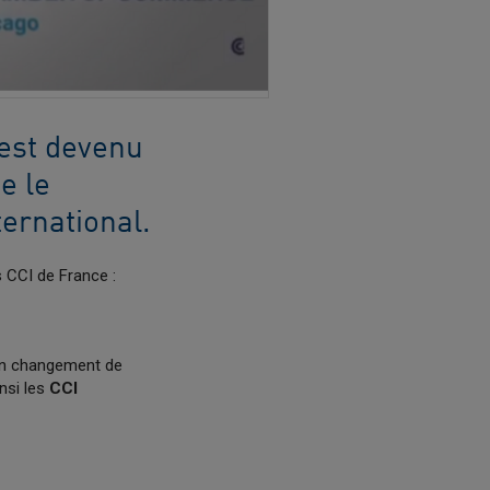
 est devenu
e le
ternational.
s CCI de France :
un changement de
nsi les
CCI