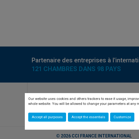
Partenaire des entreprises à l'internat
121 CHAMBRES DANS 98 PAYS
RETROUVEZ-NOUS SUR
Our website uses cookies and others trackers to ease it usage, improve
whole website. You will be allowed to change your parameters at an
twitter
linkedin
youtube
Accept all purposes
Accept the essentials
Customize
© 2026 CCI FRANCE INTERNATIONAL