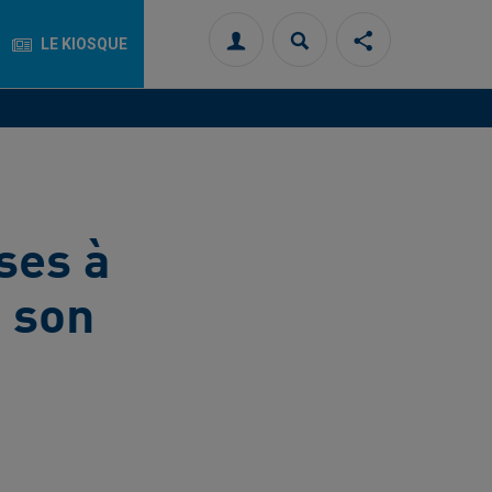
LE KIOSQUE
Connexion
Rechercher
Partager
cette
page
sur
les
réseaux
sociaux
ses à
e son