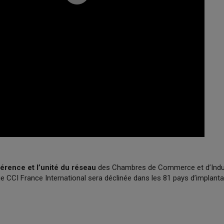
érence et l’unité du réseau
des Chambres de Commerce et d’Indus
que CCI France International sera déclinée dans les 81 pays d’implanta