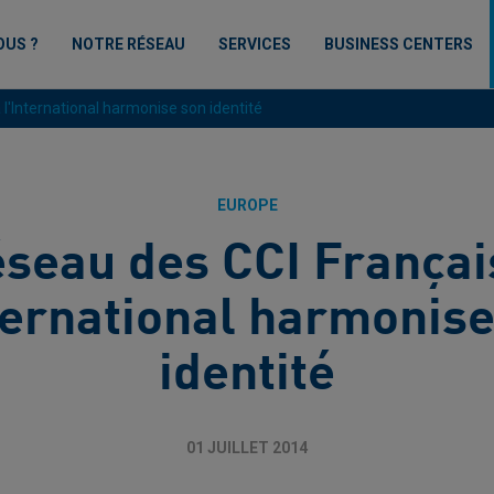
OUS ?
NOTRE RÉSEAU
SERVICES
BUSINESS CENTERS
 l'International harmonise son identité
EUROPE
éseau des CCI Françai
ternational harmonis
identité
01 JUILLET 2014