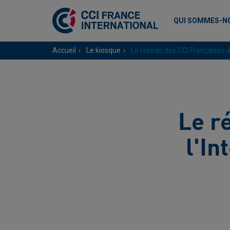
QUI SOMMES-N
Accueil
Le kiosque
Le réseau des CCI Françaises à
Le r
l'In