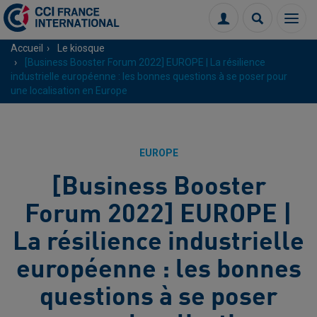
Menu
Connexion
Recherch
Accueil
Le kiosque
[Business Booster Forum 2022] EUROPE | La résilience
industrielle européenne : les bonnes questions à se poser pour
une localisation en Europe
EUROPE
[Business Booster
Forum 2022] EUROPE |
La résilience industrielle
européenne : les bonnes
questions à se poser