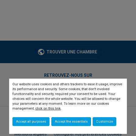
TROUVER UNE CHAMBRE
RETROUVEZ-NOUS SUR
Our website uses cookies and others trackers to ease it usage, improve
twitter
linkedin
youtube
its performance and security. Some cookies, that don't involved
functionnality and security, required your consent to be used. Your
choices will concern the whole website. You will be allowed to change
your parameters at any moment. To learn more on our cookies
management,
click on this link
.
© 2026 CCI france international
Newsletter
Accept all purposes
Accept the essentials
Customize
Qui sommes-nous ?
Recrutement
Presse
Contact
Mentions légales
Configurer vos préférences cookies