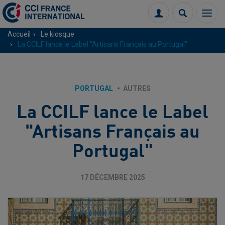
Menu
Connexion
Recherch
Accueil
Le kiosque
La CCILF lance le Label "Artisans Français au Portugal"
PORTUGAL
AUTRES
La CCILF lance le Label
"Artisans Français au
Portugal"
17 DÉCEMBRE 2025