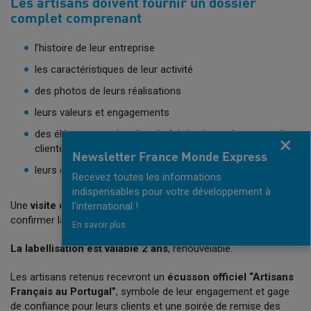
Les artisans doivent fournir un dossier
complet comprenant
l’histoire de leur entreprise
les caractéristiques de leur activité
des photos de leurs réalisations
leurs valeurs et engagements
des éléments sur leur lieu de fabrication et leur accueil
Fermer
clientèle
Newsletter France Monde Express
leurs éventuelles distinctions
Recevez toutes les informations
indispensables pour votre développement à
Une
visite d’atelier/ boutique
peut être organisée afin de
l'international !
confirmer la cohérence de l’activité avec les critères du label.
En savoir plus
La labellisation est valable 2 ans
, renouvelable.
Les artisans retenus recevront un
écusson officiel “Artisans
Français au Portugal”
, symbole de leur engagement et gage
de confiance pour leurs clients et une soirée de remise des