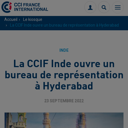
Menu
Connexion
Recherch
Accueil
Le kiosque
La CCIF Inde ouvre un bureau de représentation à Hyderabad
INDE
La CCIF Inde ouvre un
bureau de représentation
à Hyderabad
23 SEPTEMBRE 2022