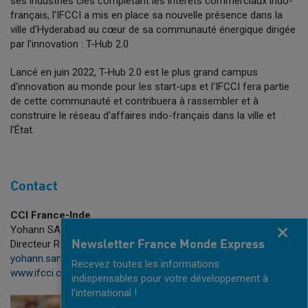
ses industries clés complétant les intérêts commerciaux indo-
français, l'IFCCI a mis en place sa nouvelle présence dans la
ville d’Hyderabad au cœur de sa communauté énergique dirigée
par l'innovation : T-Hub 2.0
Lancé en juin 2022, T-Hub 2.0 est le plus grand campus
d'innovation au monde pour les start-ups et l'IFCCI fera partie
de cette communauté et contribuera à rassembler et à
construire le réseau d'affaires indo-français dans la ville et
l'État.
Contact
CCI France-Inde
Yohann SAMUEL
Fermer
Directeur Regional
Newsletter France Monde Express
yohann.samuel(@)ifcci.org.in
Recevez toutes les informations
www.ifcci.org.in
indispensables pour votre développement à
l'international !