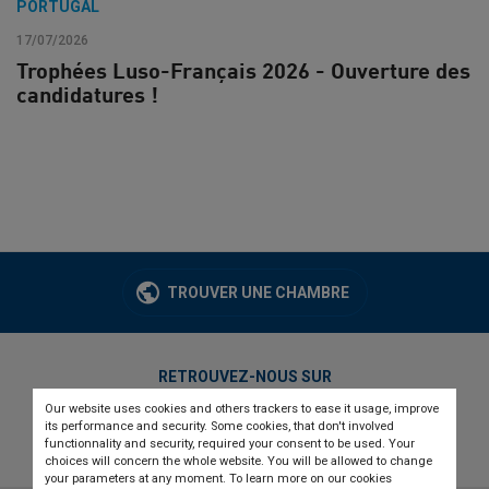
PORTUGAL
17/07/2026
Trophées Luso-Français 2026 - Ouverture des
candidatures !
TROUVER UNE CHAMBRE
RETROUVEZ-NOUS SUR
Our website uses cookies and others trackers to ease it usage, improve
twitter
linkedin
youtube
its performance and security. Some cookies, that don't involved
functionnality and security, required your consent to be used. Your
choices will concern the whole website. You will be allowed to change
your parameters at any moment. To learn more on our cookies