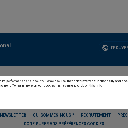
ional
TROUVER
 its performance and security. Some cookies, that don't involved functionnality and secu
y moment. To learn more on our cookies management,
click on this link
.
NEWSLETTER
QUI SOMMES-NOUS ?
RECRUTEMENT
PRES
CONFIGURER VOS PRÉFÉRENCES COOKIES