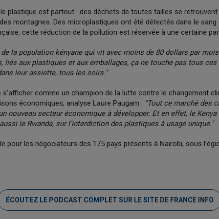
 le plastique est partout : des déchets de toutes tailles se retrouven
s montagnes. Des microplastiques ont été détectés dans le sang ou
çaise, cette réduction de la pollution est réservée à une certaine part
t de la population kényane qui vit avec moins de 80 dollars par mois.
, liés aux plastiques et aux emballages, ça ne touche pas tous ces
ns leur assiette, tous les soirs."
de s’afficher comme un champion de la lutte contre le changement cli
raisons économiques, analyse Laure Paugam :
"Tout ce marché des cr
n nouveau secteur économique à développer. Et en effet, le Kenya 
ussi le Rwanda, sur l’interdiction des plastiques à usage unique."
lle pour les négociateurs des 175 pays présents à Nairobi, sous l’égid
ÉCOUTEZ LE PODCAST COMPLET SUR LE SITE DE FRANCE INFO