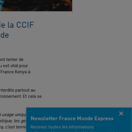
e la CCIF
 de
ont tenter de
 est vital pour
I France Kenya à
nterdits partout au
ironnement. Et cela se
Fermer
 à usage unique. Quand
Newsletter France Monde Express
stique, les gens
ça, c’est terminé.
"
Recevez toutes les informations