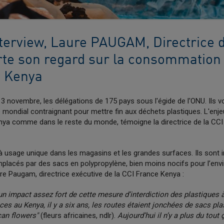
terview, Laure PAUGAM, Directrice d
te son regard sur la consommation
u Kenya
 13 novembre, les délégations de 175 pays sous l'égide de l'ONU. Ils v
é mondial contraignant pour mettre fin aux déchets plastiques. L'enjeu
nya comme dans le reste du monde, témoigne la directrice de la CC
 à usage unique dans les magasins et les grandes surfaces. Ils sont i
placés par des sacs en polypropylène, bien moins nocifs pour l’env
e Paugam, directrice exécutive de la CCI France Kenya :
n impact assez fort de cette mesure d’interdiction des plastiques
es au Kenya, il y a six ans, les routes étaient jonchées de sacs pla
ican flowers"
(fleurs africaines, ndlr).
Aujourd’hui il n’y a plus du tout 