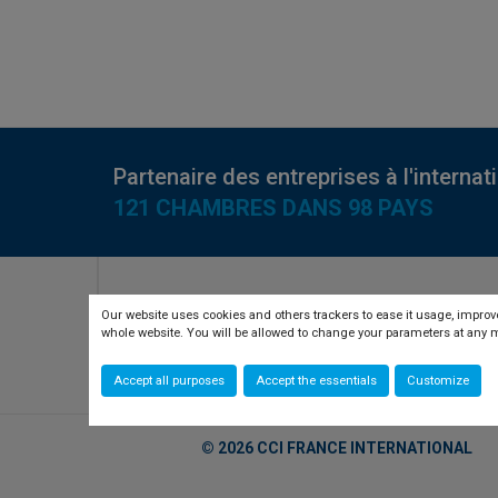
Partenaire des entreprises à l'internat
121 CHAMBRES DANS 98 PAYS
RETROUVEZ-NOUS SUR
Our website uses cookies and others trackers to ease it usage, improve
whole website. You will be allowed to change your parameters at an
twitter
linkedin
youtube
Accept all purposes
Accept the essentials
Customize
© 2026 CCI FRANCE INTERNATIONAL