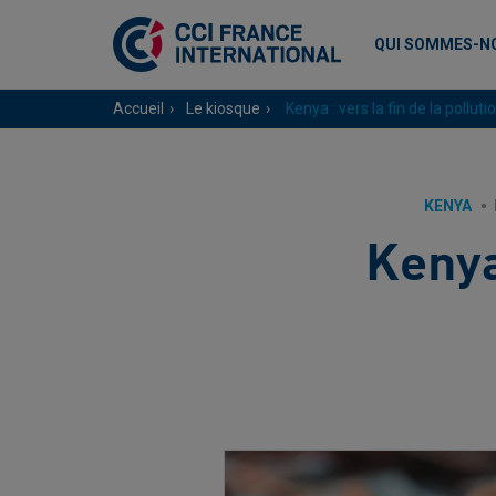
QUI SOMMES-N
Accueil
Le kiosque
Kenya : vers la fin de la polluti
KENYA
Kenya 