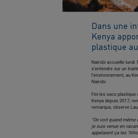
Dans une in
Kenya appor
plastique a
Nairobi accueille lundi
s'entendre sur un trait
l'environnement, au Ke
Nairobi.
Fini les sacs plastique
Kenya depuis 2017, rem
remarque, observe Laur
"On voit quand même u
je suis venue en vacanc
appelaient ça les "Afr