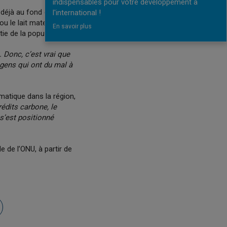
indispensables pour votre développement à
t déjà au fond des
l'international !
 le lait maternel.
En savoir plus
ie de la population :
 Donc, c’est vrai que
 gens qui ont du mal à
matique dans la région,
édits carbone, le
s’est positionné
e de l’ONU, à partir de