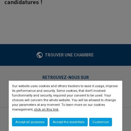
candidatures !
TROUVER UNE CHAMBRE
RETROUVEZ-NOUS SUR
Our website uses cookies and others trackers to ease it usage, improve
twitter
linkedin
youtube
its performance and security. Some cookies, that don't involved
functionnality and security, required your consent to be used. Your
choices will concern the whole website. You will be allowed to change
your parameters at any moment. To learn more on our cookies
management,
click on this link
.
© 2026 CCI france international
Newsletter
Accept all purposes
Accept the essentials
Customize
Qui sommes-nous ?
Recrutement
Presse
Contact