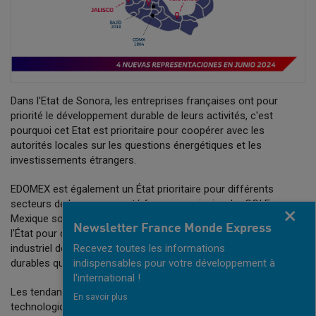
Dans l'Etat de Sonora, les entreprises françaises ont pour
priorité le développement durable de leurs activités, c'est
pourquoi cet Etat est prioritaire pour coopérer avec les
autorités locales sur les questions énergétiques et les
investissements étrangers.
EDOMEX est également un État prioritaire pour différents
secteurs de la communauté franco-mexicaine. La CCI France
Fermer
Mexique souhaite travailler avec les secteurs public et privé de
Newsletter France Monde Express
l'État pour continuer à le positionner comme un centre
Recevez toutes les informations
industriel de premier plan, en promouvant des solutions
indispensables pour votre développement à
durables qui garantissent le bien-être social de la population.
l'international !
Les tendances mondiales et nationales font du développement
En savoir plus
technologique l'une des priorités de la plupart des secteurs