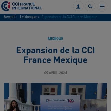
Menu
Connexion
Recherch
Accueil
Le kiosque
Expansion de la CCI France Mexique
MEXIQUE
Expansion de la CCI
France Mexique
09 AVRIL 2024