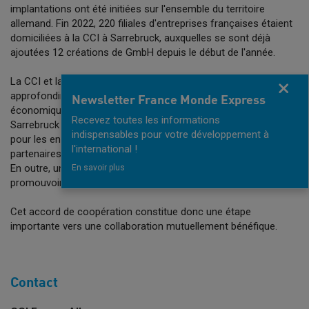
implantations ont été initiées sur l'ensemble du territoire
allemand. Fin 2022, 220 filiales d'entreprises françaises étaient
domiciliées à la CCI à Sarrebruck, auxquelles se sont déjà
ajoutées 12 créations de GmbH depuis le début de l'année.
La CCI et la ville de Sarrebruck ont un intérêt commun à
Fermer
approfondir leur coopération dans le domaine de la promotion
Newsletter France Monde Express
économique, notamment en vue de renforcer le site de
Recevez toutes les informations
Sarrebruck comme lieu d'investissement et de travail attractif
indispensables pour votre développement à
pour les entreprises françaises. Un échange régulier entre les
l'international !
partenaires doit permettre de faire fructifier cette coopération.
En outre, une brochure commune sera éditée en français pour
En savoir plus
promouvoir le site économique de Sarrebruck.
Cet accord de coopération constitue donc une étape
importante vers une collaboration mutuellement bénéfique.
Contact