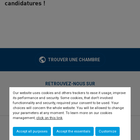
candidatures !
TROUVER UNE CHAMBRE
RETROUVEZ-NOUS SUR
Our website uses cookies and others trackers to ease it usage, improve
twitter
linkedin
youtube
its performance and security. Some cookies, that don't involved
functionnality and security, required your consent to be used. Your
choices will concern the whole website. You will be allowed to change
your parameters at any moment. To learn more on our cookies
management,
click on this link
.
© 2026 CCI france international
Newsletter
Accept all purposes
Accept the essentials
Customize
Qui sommes-nous ?
Recrutement
Presse
Contact