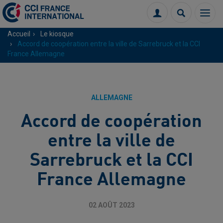
Menu
Connexion
Recherch
Accueil
Le kiosque
Accord de coopération entre la ville de Sarrebruck et la CCI
France Allemagne
ALLEMAGNE
Accord de coopération
entre la ville de
Sarrebruck et la CCI
France Allemagne
02 AOÛT 2023