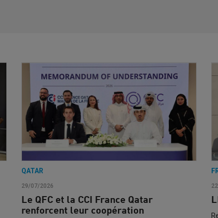
QATAR
F
29/07/2026
22
Le QFC et la CCI France Qatar
L
renforcent leur coopération
Re