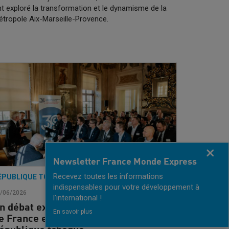
t exploré la transformation et le dynamisme de la
tropole Aix-Marseille-Provence.
Fermer
Newsletter France Monde Express
Recevez toutes les informations
ÉPUBLIQUE TCHÈQUE
indispensables pour votre développement à
/06/2026
l'international !
n débat exclusif entre l’ambassadeur
En savoir plus
e France et d’Allemagne en