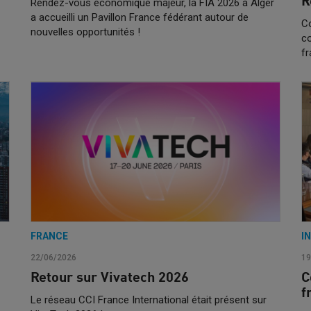
R
Rendez-vous économique majeur, la FIA 2026 à Alger
a accueilli un Pavillon France fédérant autour de
Co
nouvelles opportunités !
c
f
FRANCE
I
22/06/2026
19
Retour sur Vivatech 2026
C
f
Le réseau CCI France International était présent sur