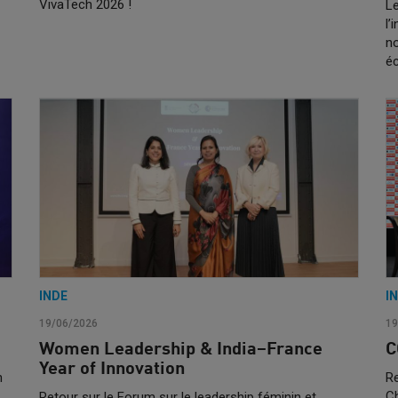
VivaTech 2026 !
Le
l
no
é
INDE
I
19/06/2026
19
Women Leadership & India–France
C
Year of Innovation
n
Re
C
Retour sur le Forum sur le leadership féminin et