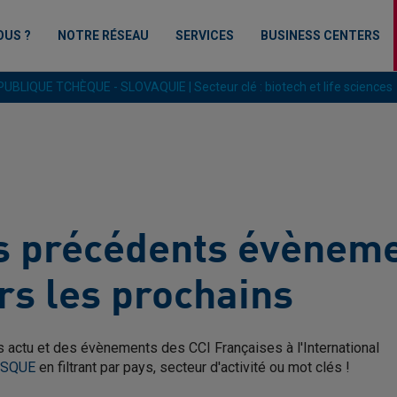
OUS ?
NOTRE RÉSEAU
SERVICES
BUSINESS CENTERS
UBLIQUE TCHÈQUE - SLOVAQUIE | Secteur clé : biotech et life sciences
os précédents évènem
s les prochains
 actu et des évènements des CCI Françaises à l'International
OSQUE
en filtrant par pays, secteur d'activité ou mot clés !