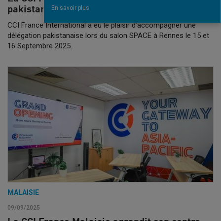
En savoir plus
pakistanaise au salon SPACE de Rennes
CCI France International a eu le plaisir d’accompagner une
délégation pakistanaise lors du salon SPACE à Rennes le 15 et
16 Septembre 2025.
MALAISIE
09/09/2025