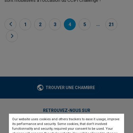
sont mobilisées à l'occasion du CCIFI Challenge !
...
1
2
3
4
5
21
TROUVER UNE CHAMBRE
RETROUVEZ-NOUS SUR
Our website uses cookies and others trackers to ease it usage, improve
twitter
linkedin
youtube
its performance and security. Some cookies, that don't involved
functionnality and security, required your consent to be used. Your