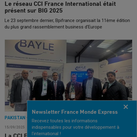
Le réseau CCI France International était
présent sur BIG 2025
Le 23 septembre dernier, Bpifrance organisait la 11ème édition
du plus grand rassemblement business d'Europe
Fermer
Newsletter France Monde Express
PAKISTAN
•
FRANCE
Recevez toutes les informations
indispensables pour votre développement à
15/09/2025
l'international !
La CCI France International et la délégation