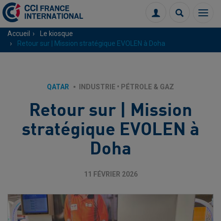
Menu
Connexion
Recherch
Accueil
Le kiosque
Retour sur | Mission stratégique EVOLEN à Doha
QATAR
INDUSTRIE
•
PÉTROLE & GAZ
Retour sur | Mission
stratégique EVOLEN à
Doha
11 FÉVRIER 2026