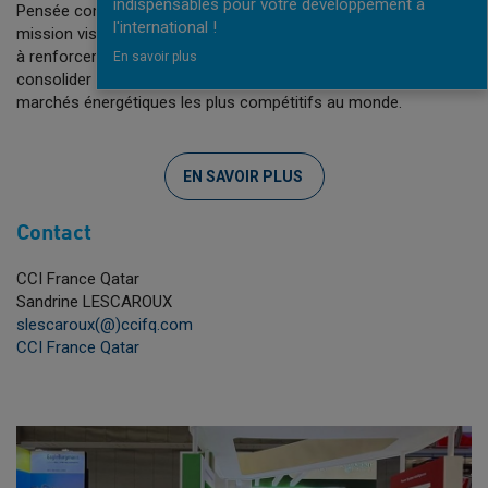
indispensables pour votre développement à
Pensée comme un véritable levier de développement, cette
l'international !
mission visait à générer des opportunités d’affaires concrètes,
à renforcer la visibilité de l’offre industrielle française et à
En savoir plus
consolider des partenariats de long terme dans l’un des
marchés énergétiques les plus compétitifs au monde.
EN SAVOIR PLUS
Contact
CCI France Qatar
Sandrine LESCAROUX
slescaroux(@)ccifq.com
CCI France Qatar