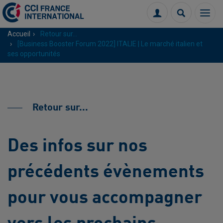
Menu
Connexion
Recherch
Accueil
Retour sur...
[Business Booster Forum 2022] ITALIE | Le marché italien et
ses opportunités
Retour sur...
Des infos sur nos
précédents évènements
pour vous accompagner