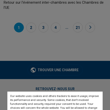
Retour sur l'événement inter-chambres avec les Chambres de
l’UE
...
1
2
3
4
21
TROUVER UNE CHAMBRE
RETROUVEZ-NOUS SUR
Our website uses cookies and others trackers to ease it usage, improve
twitter
linkedin
youtube
its performance and security. Some cookies, that don't involved
functionnality and security, required your consent to be used. Your
choices will concern the whole website. You will be allowed to change