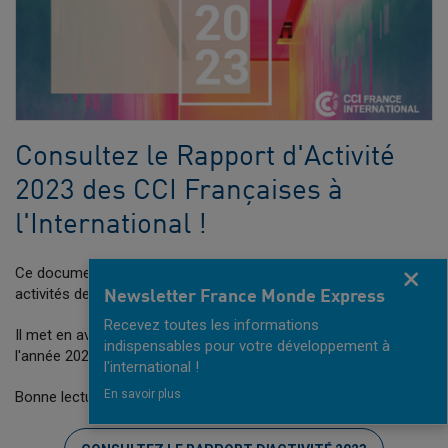
Consultez le Rapport d'Activité
2023 des CCI Françaises à
l'International !
Ce document propose une synthèse des services et des
Fermer
activités des CCI Françaises à l'International (CCI FI).
Newsletter France Monde Express
Recevez toutes les informations
Il met en avant les chiffres et actions clés du réseau pour
indispensables pour votre développement à
l'année 2023.
l'international !
En savoir plus
Bonne lecture !