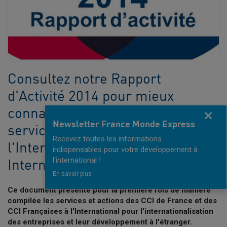
Consultez notre Rapport
d'Activité 2014 pour mieux
connaître les activités et les
Fermer
Newsletter France Monde Express
services des CCI Françaises à
Recevez toutes les informations
l'International et des CCI
indispensables pour votre développement à
l'international !
International.
En savoir plus
Ce document présente pour la première fois de manière
compilée les services et actions des CCI de France et des
CCI Françaises à l'International pour l'internationalisation
des entreprises et leur développement à l'étranger.