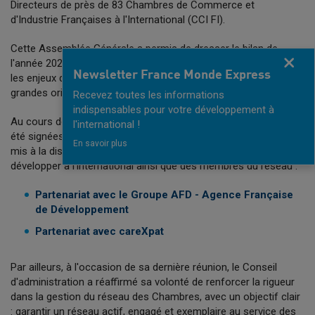
Directeurs de près de 83 Chambres de Commerce et
d'Industrie Françaises à l'International (CCI FI).
Cette Assemblée Générale a permis de dresser le bilan de
Fermer
l'année 2025, d'échanger sur les perspectives stratégiques et
Newsletter France Monde Express
les enjeux d'innovation du réseau, ainsi que de présenter les
grandes orientations du plan Horizon 2030.
Recevez toutes les informations
indispensables pour votre développement à
Au cours de la matinée, deux conventions de partenariat ont
l'international !
été signées afin de renforcer l'accompagnement et les moyens
En savoir plus
mis à la disposition des entreprises françaises souhaitant se
développer à l'international ainsi que des membres du réseau :
Partenariat avec le Groupe AFD - Agence Française
de Développement
Partenariat avec careXpat
Par ailleurs, à l'occasion de sa dernière réunion, le Conseil
d'administration a réaffirmé sa volonté de renforcer la rigueur
dans la gestion du réseau des Chambres, avec un objectif clair
: garantir un réseau actif, engagé et exemplaire au service des