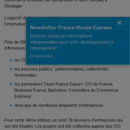
Commerce extérieur, de l'attractivité et des Français à
l'Étranger.
L’objectif de l’évènement ? Valoriser les réussites françaises à
Fermer
l’international !
Newsletter France Monde Express
Recevez toutes les informations
Près de 500 participants étaient présents au Pavillon
indispensables pour votre développement à
d’Armenonville pour l’occasion :
l'international !
En savoir plus
les CCI Françaises à l’International de près de 70 pays
les pouvoirs publics : parlementaires, collectivités
territoriales…
les partenaires Team France Export : CCI de France,
Business France, Bpifrance, Conseillers du Commerce
Extérieur…
ainsi que de nombreux dirigeants d’entreprises.
Pour cette 4ème édition, ce sont 70 dossiers d’entreprises qui
ont été étudiés. Les projets ont été collectés auprès des CCI