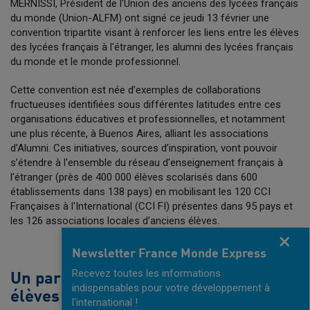
MERNISSI, Président de l'Union des anciens des lycées français
du monde (Union-ALFM) ont signé ce jeudi 13 février une
convention tripartite visant à renforcer les liens entre les élèves
des lycées français à l'étranger, les alumni des lycées français
du monde et le monde professionnel.
Cette convention est née d’exemples de collaborations
fructueuses identifiées sous différentes latitudes entre ces
organisations éducatives et professionnelles, et notamment
une plus récente, à Buenos Aires, alliant les associations
d’Alumni. Ces initiatives, sources d’inspiration, vont pouvoir
s’étendre à l'ensemble du réseau d'enseignement français à
l'étranger (près de 400 000 élèves scolarisés dans 600
établissements dans 138 pays) en mobilisant les 120 CCI
Françaises à l'International (CCI FI) présentes dans 95 pays et
les 126 associations locales d’anciens élèves.
Fermer
Newsletter France Monde Express
Recevez toutes les informations
Un partenariat pour l'avenir des
indispensables pour votre développement à
élèves
l'international !